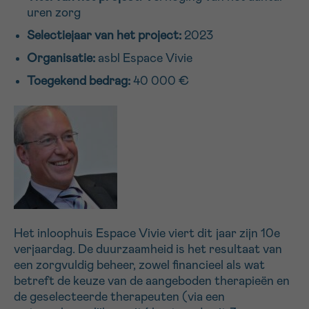
uren zorg
16h-18h
Selectiejaar van het project:
2023
VOORNAAM
Organisatie:
asbl Espace Vivie
Verder
Toegekend bedrag:
40 000 €
EMAIL
MIJN VRAAG
Het inloophuis Espace Vivie viert dit jaar zijn 10e
verjaardag. De duurzaamheid is het resultaat van
een zorgvuldig beheer, zowel financieel als wat
Ja, stuur mij de nieuwsbrief
betreft de keuze van de aangeboden therapieën en
Ik aanvaard de
gebruiksvoorwaarden
de geselecteerde therapeuten (via een
*VERPLICHT VELD