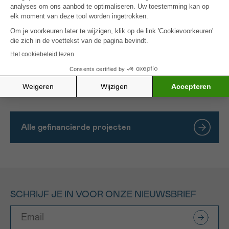
250 patiënten te verwelkomen tegen het einde van
2023, 300 patiënten in 2024 en 350 in 2025.
Om kwalitatief hoogwaardige ondersteuning te
garanderen zonder de wachttijden te laten
oplopen, en om de toegang voor patiënten niet te
hoeven beperken, willen we de zorgpost in ons
budget verhogen.
Alle gefinancierde projecten
SCHRIJF JE IN VOOR ONZE NIEUWSBRIEF