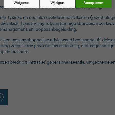
ene sfeer in een groene, niet-ziekenhuisomgeving.
e, fysieke en sociale revalidatieactiviteiten (psychologi
diëtetiek, fysiotherapie, kunstzinnige therapie, sportrev
memanagement en loopbaanbegeleiding.
or een wetenschappelijke adviesraad bestaande uit drie 
rking zorgt voor gestructureerde zorg, met regelmatige 
g en huisarts.
ten biedt dit initiatief gepersonaliseerde, uitgebreide 