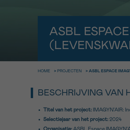
9h-11h
Bel ons o
EMAIL
ma-vrij 9u
ASBL ESPACE
Ik wil gra
MIJN VRAAG
(LEVENSKWALI
worden
HOME
>
PROJECTEN
>
ASBL ESPACE IMAGY
Ja, stuur mij d
Ik aanvaard de
*VERPLICHT VELD
BESCHRIJVING VAN 
Titel van het project:
IMAGYN’AIR: Ind
Selectiejaar van het project:
2024
Organisatie:
ASBL Espace IMAGYN’A