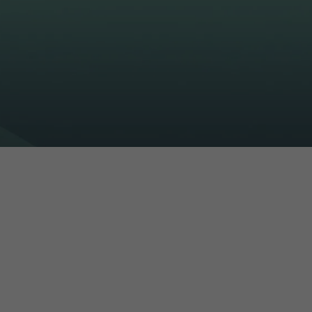
16h-18h
er
erder
er
turen