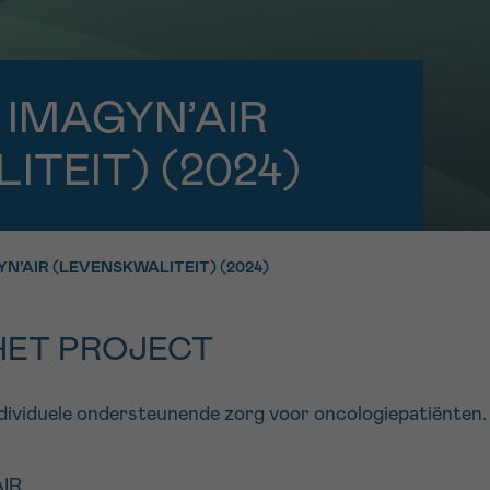
11h-13h
13h-16h
p 0800 15 802
Via ons
 tot 18u
contactformuli
V
 IMAGYN’AIR
ag opgebeld
Meer weten ov
TEIT) (2024)
Kankerinfo
N’AIR (LEVENSKWALITEIT) (2024)
e nieuwsbrief
gebruiksvoorwaarden
S
HET PROJECT
ividuele ondersteunende zorg voor oncologiepatiënten.
IR