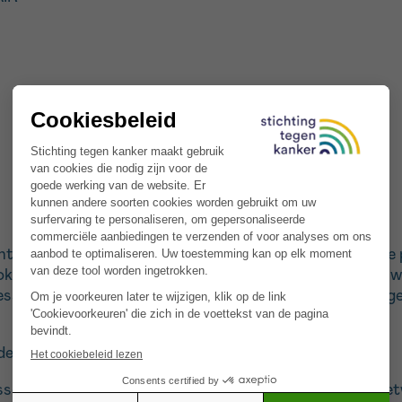
tegratieve geneeskunde en heeft als doel oncologische p
okkenheid bij de behandeling, hun fysieke en emotionele w
essioneel leven te behouden, te verbeteren en zo hun alg
de betaalbaarheid van de zorg.
assenen en jongvolwassenen, ongeacht hun ziekenhuisnet