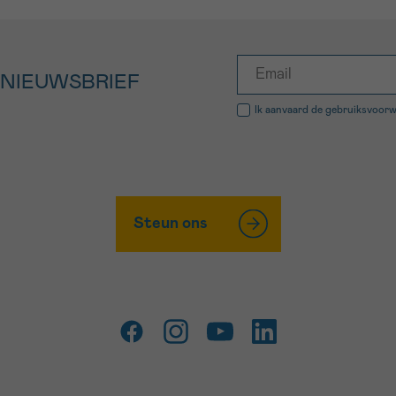
 NIEUWSBRIEF
Ik aanvaard de
gebruiksvoor
Steun ons