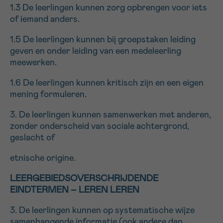
1.3 De leerlingen kunnen zorg opbrengen voor iets
16h-18h
of iemand anders.
VOORNAAM
1.5 De leerlingen kunnen bij groepstaken leiding
geven en onder leiding van een medeleerling
Verder
meewerken.
1.6 De leerlingen kunnen kritisch zijn en een eigen
EMAIL
mening formuleren.
3. De leerlingen kunnen samenwerken met anderen,
zonder onderscheid van sociale achtergrond,
MIJN VRAAG
geslacht of
etnische origine.
LEERGEBIEDSOVERSCHRIJDENDE
EINDTERMEN – LEREN LEREN
Ja, stuur mij de nieuwsbrief
Ik aanvaard de
gebruiksvoorwaarden
3. De leerlingen kunnen op systematische wijze
*VERPLICHT VELD
samenhangende informatie (ook andere dan