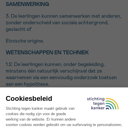
SAMENWERKING
3. De leerlingen kunnen samenwerken met anderen,
zonder onderscheid van sociale achtergrond,
geslacht of
Etnische origine.
WETENSCHAPPEN EN TECHNIEK
1.2. De leerlingen kunnen, onder begeleiding,
minstens één natuurlijk verschijnsel dat ze
waarnemen via een eenvoudig onderzoek toetsen
aan een hypothese.
1.12. De leerlingen kunnen het verband illustreren
tussen de leefgewoonten van mensen en het
klimaat waarin ze leven;
1.17. De leerlingen kunnen gezonde en ongezonde
levensgewoonten in verband brengen met wat ze