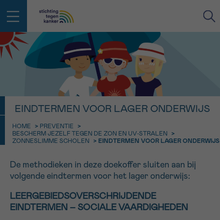
IN DE STRIJD TEGEN KANKER STA
TERUG
JE NIET ALLEEN
EMAIL
geen enkele diagnose
Professionele medewerkers beantwoorden je vragen
EINDTERMEN VOOR LAGER ONDERWIJS
Contacteer ons gratis
HOME
>
PREVENTIE
>
Afspraak
Vraag
Gegevens
Bevestiging
NAAM
BESCHERM JEZELF TEGEN DE ZON EN UV-STRALEN
>
Bel ons op 0800 15 802
ZONNESLIMME SCHOLEN
>
EINDTERMEN VOOR LAGER ONDERWIJS
ma-vrij 9u tot 18u
KIES DE TIJDSSPANNE VAN JE AFSPRAAK
De methodieken in deze doekoffer sluiten aan bij
Via ons
9h-11h
contactformulier
volgende eindtermen voor het lager onderwijs:
VOORNAAM
TERUG
11h-13h
Ik wil graag opgebeld worden
LEERGEBIEDSOVERSCHRIJDENDE
EINDTERMEN – SOCIALE VAARDIGHEDEN
NAAM
13h-16h
Meer weten over Kankerinfo