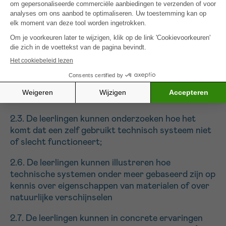
weten over het functioneren van het eigen lichaam:
1.18. De leerlingen weten dat bepaalde
ziekteverschijnselen en handicaps niet altijd
kunnen worden vermeden;
1.19. De leerlingen beseffen dat het nemen van
voorzorgen de kans op ziekten en ongevallen
vermindert;
2.3. De leerlingen kunnen onderzoeken hoe het
komt dat een zelf gebruikt technisch systeem niet
of slecht functioneert;
2.6. De leerlingen kunnen illustreren hoe
technische systemen onder meer gebaseerd zijn op
kennis over eigenschappen van materialen of over
natuurlijke verschijnselen
2.7. De leerlingen kunnen in concrete ervaringen