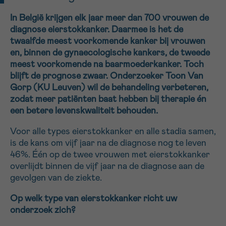
16h-18h
In België krijgen elk jaar meer dan 700 vrouwen de
diagnose eierstokkanker. Daarmee is het de
VOORNAAM
twaalfde meest voorkomende kanker bij vrouwen
Verder
en, binnen de gynaecologische kankers, de tweede
meest voorkomende na baarmoederkanker. Toch
blijft de prognose zwaar. Onderzoeker Toon Van
EMAIL
Gorp (KU Leuven) wil de behandeling verbeteren,
zodat meer patiënten baat hebben bij therapie én
een betere levenskwaliteit behouden.
Voor alle types eierstokkanker en alle stadia samen,
MIJN VRAAG
is de kans om vijf jaar na de diagnose nog te leven
46%. Één op de twee vrouwen met eierstokkanker
overlijdt binnen de vijf jaar na de diagnose aan de
gevolgen van de ziekte.
Ja, stuur mij de nieuwsbrief
Op welk type van eierstokkanker richt uw
Ik aanvaard de
gebruiksvoorwaarden
onderzoek zich?
*VERPLICHT VELD