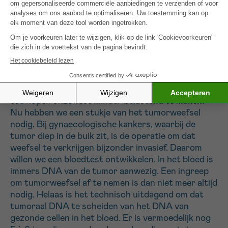
de kans groter dat de behandeling werkt. Het
herstelmechanisme van de kankercellen
functioneert dan al minder goed, waardoor de
behandeling het herstellen van de cellen
gemakkelijker kan blokkeren. Die test is vandaag al
beschikbaar in België en wordt ook terugbetaald.
Wat zijn de volgende stappen?
We hopen onze test minder belastend te maken.
Nu hebben we een stukje van het tumorweefsel
nodig. Bij gynaecologische kankers, waarbij de
tumor diep in de buik zit, is de operatie om dat
weefsel te verkrijgen bijzonder invasief. Daarom
willen we een bloedtest ontwikkelen. In het bloed is
immers DNA van de tumor aanwezig. Een ingreep
om tumorweefsel af te nemen is dan niet meer altijd
nodig. Helaas is het technisch uitdagend om dat
tumoraal DNA te scheiden van het DNA van
gezonde cellen in het bloed. Er is vermoedelijk nog