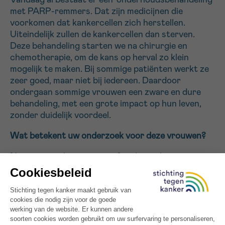
Vandaag al bestaat er een ‘onderhoudsbehandeling’
met PARP-remmers. Dat zijn medicijnen die
voorkomen dat kankercellen zich herstellen.
Uiteindelijk zullen de kankercellen dan sterven.
Deze behandeling starten we na chirurgie en
chemotherapie, om de kans op herval zo klein
mogelijk te maken. Bij sommige patiënten werkt ze
zeer goed, maar niet bij iedereen. Daardoor
ondergaan sommige vrouwen een zware en dure
behandeling, met een grote impact op hun leven,
zonder duidelijk voordeel.
Wat betekent uw onderzoek voor deze vrouwen?
Na een viertal jaar intensief onderzoek
ontwikkelden we een test die helpt voorspellen
welke patiënten waarschijnlijk baat hebben bij
PARP-remmers. Daarvoor onderzoeken we het
DNA van de tumor in een stukje tumorweefsel. Als
er veel ‘fouten’ in het DNA van de tumor zitten, is