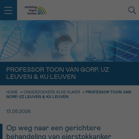
IN DE STRIJD TEGEN KANKER STA
TERUG
JE NIET ALLEEN
EMAIL
geen enkele diagnose
Professionele medewerkers beantwoorden je vragen
PROFESSOR TOON VAN GORP, UZ
Contacteer ons gratis
LEUVEN & KU LEUVEN
Afspraak
Vraag
Gegevens
Bevestiging
NAAM
Bel ons op 0800 15 802
HOME
>
ONDERZOEKERS IN DE KIJKER
>
PROFESSOR TOON VAN
ma-vrij 9u tot 18u
GORP, UZ LEUVEN & KU LEUVEN
KIES DE TIJDSSPANNE VAN JE AFSPRAAK
Via ons
9h-11h
contactformulier
13.05.2026
VOORNAAM
TERUG
11h-13h
Ik wil graag opgebeld worden
Op weg naar een gerichtere
NAAM
13h-16h
behandeling van eierstokkanker
Meer weten over Kankerinfo