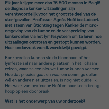
Elk jaar krijgen meer dan 76.500 mensen in België
16h-18h
de diagnose kanker. Uitzaaiingen zijn
verantwoordelijk voor het grootste deel van de
VOORNAAM
sterfgevallen. Professor Agnès Noël bestudeert
Verder
met steun van Stichting tegen Kanker de micro-
omgeving van de tumor en de verspreiding van
kankercellen via het lymfesysteem om te leren hoe
EMAIL
uitzaaiingen ontstaan en gestopt kunnen worden.
Haar onderzoek wordt wereldwijd gevolgd.
Kankercellen kunnen via de bloedbaan of het
lymfestelsel naar andere plaatsen in het lichaam
MIJN VRAAG
reizen, waar ze een nieuwe tumor kunnen vormen.
Hoe dat precies gaat en waarom sommige cellen
wél en andere niet uitzaaien, is nog niet duidelijk.
Het werk van professor Noël en haar team brengt
hoop op een doorbraak.
Ja, stuur mij de nieuwsbrief
Ik aanvaard de
gebruiksvoorwaarden
Wat is het onderwerp van uw onderzoek?
*VERPLICHT VELD