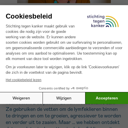
“Maar liefst 80 à 90 procent van de overlijdens
door kanker komt door uitzaaiingen. Hoe meer we
over uitzaaiingen weten, hoe beter de
behandelingen worden en hoe meer levens we
redden.”
Prof. Agnès Noël
, GIGA Cancer-instituut, ULiège
Een belangrijke ontdekking die u deed, is die van de
toxische vetten.
“Tumorcellen hebben glucose nodig, maar in het
lymfestelsel vinden ze weinig suiker. Wel relatief
veel vetten. Dus passen ze hun metabolisme aan.
Ze gebruiken de vetten om de lymfeklieren binnen
te dringen en om te groeien, agressiever te worden
en verder uit te zaaien. Maar … we hebben ontdekt