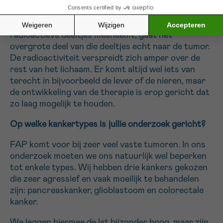
Door te werken met een molecule die FAP
opspoort en daar naartoe gaat en dan de
radioactieve deeltjes meeneemt, gaat het
overgrote deel van die deeltjes echt naar de tumor.
De radioactiviteit verspreidt zich amper over de
rest van het lichaam. Er komt altijd wel iets van
terecht in bijvoorbeeld de lever of de nieren, maar
de ontwikkeling van de therapie is erop gericht dat
zo laag mogelijk te houden.
Op welke kankertypes is jullie onderzoek gericht?
FAP komt voor bij zeer veel vaste tumoren. In ons
onderzoek moeten we ons natuurlijk wel beperken
tot enkele types. Wij hebben drie kankers gekozen
die zeer agressief en vaak moeilijk te behandelen
zijn: pancreaskanker, glioblastoom en colorectale
kanker.
We leggen hiermee de lat bijzonder hoog, maar zijn