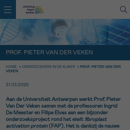
IN DE STRIJD TEGEN KANKER STA
TERUG
JE NIET ALLEEN
EMAIL
PROF. PIETER VAN DER VEKEN
geen enkele diagnose
Professionele medewerkers beantwoorden je vragen
HOME
>
ONDERZOEKERS IN DE KIJKER
>
PROF. PIETER VAN DER
Contacteer ons gratis
VEKEN
Afspraak
Vraag
Gegevens
Bevestiging
NAAM
Bel ons op 0800 15 802
31.03.2025
ma-vrij 9u tot 18u
KIES DE TIJDSSPANNE VAN JE AFSPRAAK
Via ons
Aan de Universiteit Antwerpen werkt Prof. Pieter
9h-11h
contactformulier
VOORNAAM
Van Der Veken samen met de professoren Ingrid
TERUG
De Meester en Filipe Elvas aan een bijzonder
11h-13h
Ik wil graag opgebeld worden
onderzoeksproject rond het eiwit
fibroplast
NAAM
activation protein
(FAP). Het is dankzij de nauwe
13h-16h
Meer weten over Kankerinfo