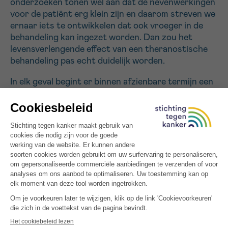
onderzoeken tonen wel aan dat de nevenwerkingen
voor de patiënt erg klein zijn en daarom streven we
ernaar iets te ontwikkelen dat ook vroeger in de
behandeling kan ingezet worden. Dan zou het
levensverlengende effect van een theranostische
behandeling pas echt duidelijk worden.
In elk geval begint er binnen afzienbare termijn een
klinische studie om één van onze moleculen te
gebruiken als kankertheranosticum. Binnen
ongeveer vijf jaar hopen we dat deze methode in
het standaardgamma zit. Binnen tien jaar hopen we
dat onze therapeutische theranostiek ook in de
klinische praktijk wordt gebruikt. En dat voor zéér
veel kankertypes, want FAP is een
biomarker
voor
bijna alle kankers (met uitzondering van
bloedkankers).
Brengt het radioactieve aspect van deze
behandeling geen gevaren met zich mee?