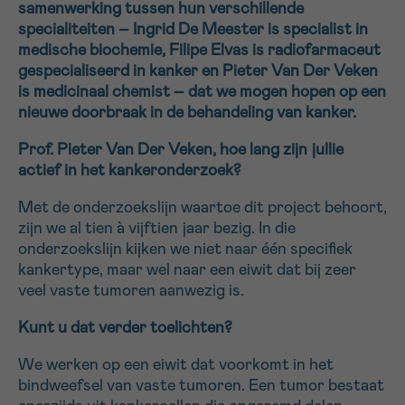
samenwerking tussen hun verschillende
16h-18h
specialiteiten – Ingrid De Meester is specialist in
medische biochemie, Filipe Elvas is radiofarmaceut
VOORNAAM
gespecialiseerd in kanker en Pieter Van Der Veken
is medicinaal chemist – dat we mogen hopen op een
Verder
nieuwe doorbraak in de behandeling van kanker.
Prof. Pieter Van Der Veken, hoe lang zijn jullie
EMAIL
actief in het kankeronderzoek?
Met de onderzoekslijn waartoe dit project behoort,
zijn we al tien à vijftien jaar bezig. In die
MIJN VRAAG
onderzoekslijn kijken we niet naar één specifiek
kankertype, maar wel naar een eiwit dat bij zeer
veel vaste tumoren aanwezig is.
Kunt u dat verder toelichten?
Ja, stuur mij de nieuwsbrief
We werken op een eiwit dat voorkomt in het
Ik aanvaard de
gebruiksvoorwaarden
bindweefsel van vaste tumoren. Een tumor bestaat
*VERPLICHT VELD