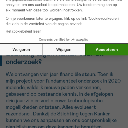
te identificeren en zo de behandelingen beter te
personaliseren. Mijn onderzoek richt zich op
geopereerde tumoren. Als we deze methode vóór
de operatie kunnen toepassen, bijvoorbeeld via een
echogeleide biopsie, kan een operatie worden
vermeden als de tumor goedaardig blijkt.
Wat betekent de steun van de
Stichting tegen Kanker voor uw
onderzoek?
We ontvangen vier jaar financiële steun. Toen ik
mijn project voor fundamenteel onderzoek in 2020
indiende, wilde ik nieuwe paden verkennen,
gebaseerd op bestaande kennis. In de afgelopen
drie jaar zijn er veel nieuwe technologische
mogelijkheden ontstaan. Alles evolueert
razendsnel. Dankzij de Stichting tegen Kanker
kunnen we ons aanpassen en ons oorspronkelijke
plan bijsturen om deze kansen te benutten.