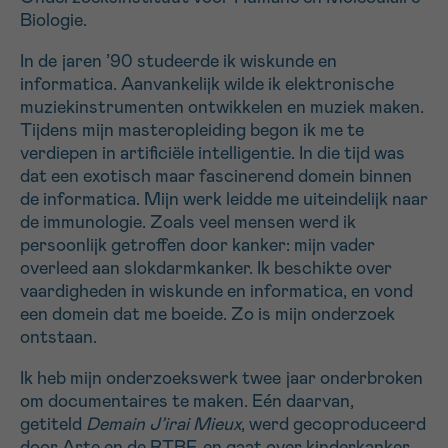
Biologie.
16h-18h
In de jaren ’90 studeerde ik wiskunde en
VOORNAAM
informatica. Aanvankelijk wilde ik elektronische
Verder
muziekinstrumenten ontwikkelen en muziek maken.
Tijdens mijn masteropleiding begon ik me te
verdiepen in artificiële intelligentie. In die tijd was
EMAIL
dat een exotisch maar fascinerend domein binnen
de informatica. Mijn werk leidde me uiteindelijk naar
de immunologie. Zoals veel mensen werd ik
persoonlijk getroffen door kanker: mijn vader
MIJN VRAAG
overleed aan slokdarmkanker. Ik beschikte over
vaardigheden in wiskunde en informatica, en vond
een domein dat me boeide. Zo is mijn onderzoek
ontstaan.
Ik heb mijn onderzoekswerk twee jaar onderbroken
Ja, stuur mij de nieuwsbrief
om documentaires te maken. Eén daarvan,
Ik aanvaard de
gebruiksvoorwaarden
getiteld
Demain J’irai Mieux
, werd gecoproduceerd
*VERPLICHT VELD
door Arte en de RTBF, en gaat over kinderkanker.