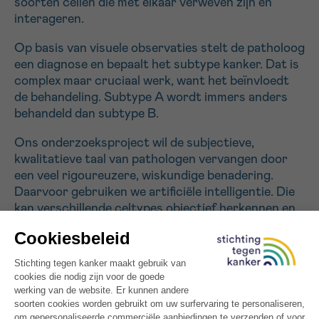
soorten cellen die met elkaar verweven zijn en
interageren.
Op basis van visuele observaties stelt de patholoog
een diagnose en bepaalt het subtype kanker. Dat is
complex maar cruciaal werk, want het beïnvloedt
de behandeling. Subtype A wordt immers anders
behandeld dan subtype B.
Ons onderzoeksproject wil de subjectieve,
kwalitatieve taal van pathologen vervangen door
een veel rigoureuzere, wiskundige benadering.
Daarvoor gebruiken we artificiële intelligentie. Die
kan verschillende celtypes objectief herkennen en
groeperen zonder menselijke tussenkomst. In een
tweede fase analyseren we hoe deze cellen met
elkaar interageren.
Op termijn zullen de diagnoses preciezer worden.
Voor pancreaskanker hopen we nieuwe subtypes