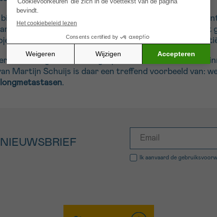
binnen de visie van precisiegeneeskunde, waarbij elke on
n de Stichting tegen Kanker is hierin cruciaal: ze biedt 
ojecten te realiseren, met directe voordelen voor de pat
rzoek draagt de Stichting bij aan het ontwikkelen van i
n Martijn Schuijs is daar een treffend voorbeeld van: we
longmetastasen
.
 NIEUWSBRIEF
Ik aanvaard de
gebruiksvoor