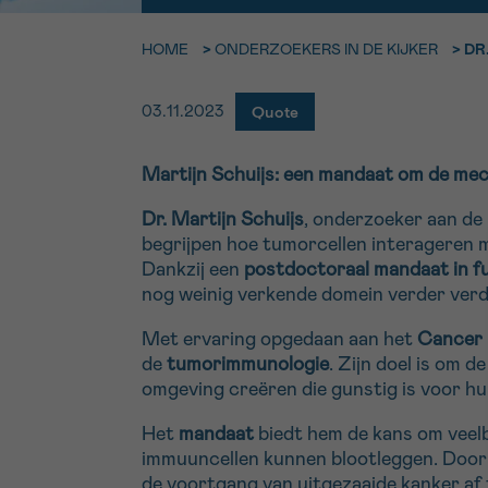
9h-11h
HOME
>
ONDERZOEKERS IN DE KIJKER
>
DR
Bel ons o
EMAIL
ma-vrij 9u
Quote
03.11.2023
Ik wil gra
MIJN VRAAG
Martijn Schuijs: een mandaat om de me
worden
Dr. Martijn Schuijs
, onderzoeker aan de 
begrijpen hoe tumorcellen interageren
Ja, stuur mij d
Dankzij een
postdoctoraal mandaat in 
nog weinig verkende domein verder verd
Ik aanvaard de
*VERPLICHT VELD
Met ervaring opgedaan aan het
Cancer 
de
tumorimmunologie
. Zijn doel is om
omgeving creëren die gunstig is voor h
Het
mandaat
biedt hem de kans om veelb
immuuncellen kunnen blootleggen. Door d
de voortgang van uitgezaaide kanker af