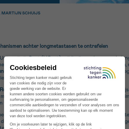
11h-13h
13h-16h
. MARTIJN SCHUIJS
p 0800 15 802
Via ons
 tot 18u
contactformuli
V
ag opgebeld
Meer weten ov
chanismen achter longmetastasen te ontrafelen
Kankerinfo
Universiteit Gent (UGent), wijdt zijn werk aan een belan
 met het immuunsysteem om de vorming van
metastasen
,
e nieuwsbrief
fundamenteel onderzoek
, toegekend door de Stichting tege
iepen.
gebruiksvoorwaarden
S
Research UK Cambridge Institute
, heeft Martijn Schuij
 de mechanismen te ontrafelen waarmee kankercellen het
un verspreiding naar andere organen.
elovende onderzoekspistes te volgen die belangrijke int
eze processen beter te begrijpen, hoopt hij vroegtijdig
 te remmen of zelfs te voorkomen.