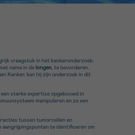
16h-18h
er
erder
er
grijk vraagstuk in het kankeronderzoek:
 met name in de
longen
, te bevorderen.
n Kanker, kan hij zijn onderzoek in dit
turen
s een sterke expertise opgebouwd in
 immuunsysteem manipuleren en zo een
eracties tussen tumorcellen en
e aangrijpingspunten te identificeren om