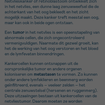
Netvlieskanker of retinoblastoom ontwikkelt zich
16h-18h
in het netvlies, een dunne laag zenuwweefsel die de
achterkant van het oog bekleedt en het zicht
VOORNAAM
mogelijk maakt. Deze kanker treft meestal een oog,
maar kan ook in beide ogen ontstaan.
SANS
Ja, stuur mij de nieuwsbrief
Verder
TITRE
Een
tumor
in het netvlies is een opeenstapeling van
abnormale cellen, die zich ongecontroleerd
EMAIL
vermenigvuldigen. Naarmate dit gezwel groeit, kan
het de werking van het oog verstoren en het bloed
en de lymfevaten binnendringen.
MIJN VRAAG
Kankercellen kunnen ontsnappen uit de
oorspronkelijke tumor en andere organen
koloniseren om
metastasen
te vormen. Zo kunnen
onder andere lymfeklieren en beenmerg worden
geïnfiltreerd, evenals – veeleer zelden – het
centrale zenuwstelsel (hersenen en ruggenmerg).
Ja, stuur mij de nieuwsbrief
Deze uitzaaiingen bestaan uit kankercellen van de
Ik aanvaard de
gebruiksvoorwaarden
netvliestumor. Daarom moeten ze worden
*VERPLICHT VELD