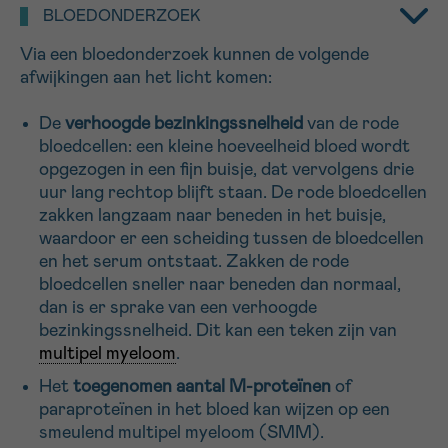
BLOEDONDERZOEK
16h-18h
Via een bloedonderzoek kunnen de volgende
VOORNAAM
afwijkingen aan het licht komen:
Verder
De
verhoogde bezinkingssnelheid
van de rode
bloedcellen: een kleine hoeveelheid bloed wordt
EMAIL
opgezogen in een fijn buisje, dat vervolgens drie
uur lang rechtop blijft staan. De rode bloedcellen
zakken langzaam naar beneden in het buisje,
waardoor er een scheiding tussen de bloedcellen
MIJN VRAAG
en het serum ontstaat. Zakken de rode
bloedcellen sneller naar beneden dan normaal,
dan is er sprake van een verhoogde
bezinkingssnelheid. Dit kan een teken zijn van
multipel myeloom
.
Ja, stuur mij de nieuwsbrief
Het
toegenomen aantal M-proteïnen
of
Ik aanvaard de
gebruiksvoorwaarden
paraproteïnen in het bloed kan wijzen op een
*VERPLICHT VELD
smeulend
multipel myeloom
(SMM).