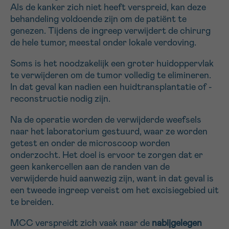
Als de kanker zich niet heeft verspreid, kan deze
16h-18h
behandeling voldoende zijn om de patiënt te
genezen. Tijdens de ingreep verwijdert de chirurg
VOORNAAM
de hele tumor, meestal onder lokale verdoving.
Verder
Soms is het noodzakelijk een groter huidoppervlak
te verwijderen om de tumor volledig te elimineren.
In dat geval kan nadien een huidtransplantatie of -
EMAIL
reconstructie nodig zijn.
Na de operatie worden de verwijderde weefsels
naar het laboratorium gestuurd, waar ze worden
MIJN VRAAG
getest en onder de microscoop worden
onderzocht. Het doel is ervoor te zorgen dat er
geen kankercellen aan de randen van de
verwijderde huid aanwezig zijn, want in dat geval is
een tweede ingreep vereist om het excisiegebied uit
Ja, stuur mij de nieuwsbrief
te breiden.
Ik aanvaard de
gebruiksvoorwaarden
MCC verspreidt zich vaak naar de
nabijgelegen
*VERPLICHT VELD