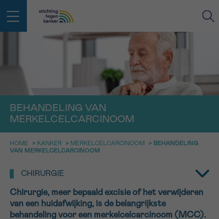
IN DE STRIJD TEGEN KANKER STA
TERUG
JE NIET ALLEEN
EMAIL
geen enkele diagnose
Professionele medewerkers beantwoorden je vragen
BEHANDELING VAN
Contacteer ons gratis
MERKELCELCARCINOOM
Afspraak
Vraag
Gegevens
Bevestiging
NAAM
Bel ons op 0800 15 802
HOME
>
KANKER
>
MERKELCELCARCINOOM
>
BEHANDELING
ma-vrij 9u tot 18u
VAN MERKELCELCARCINOOM
KIES DE TIJDSSPANNE VAN JE AFSPRAAK
Via ons
CHIRURGIE
9h-11h
contactformulier
VOORNAAM
TERUG
Chirurgie, meer bepaald excisie of het verwijderen
11h-13h
Ik wil graag opgebeld worden
van een huidafwijking, is de belangrijkste
NAAM
13h-16h
behandeling voor een merkelcelcarcinoom (MCC).
Meer weten over Kankerinfo