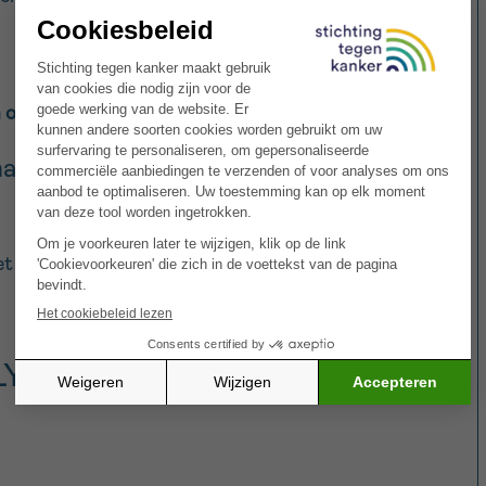
n ongeveer 95% van de gevallen
sprake.
nant hodgkinlymfoom
het om nodulair lymfocyten predominant
LYMFESTELSEL
it lymfevaten,
lymfeklieren
en lymfoïde
 hele lichaam
is verspreid.