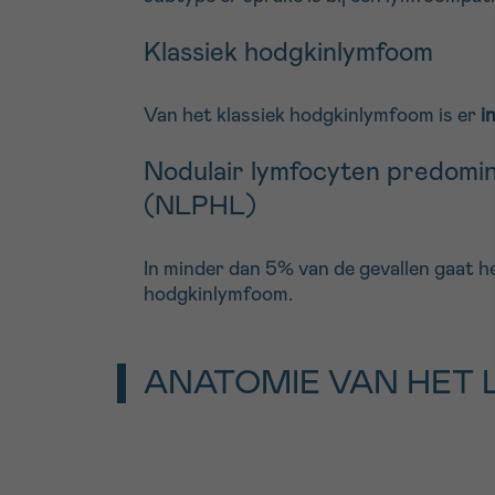
Klassiek hodgkinlymfoom
Van het klassiek hodgkinlymfoom is er
i
Nodulair lymfocyten predomi
(NLPHL)
In minder dan 5% van de gevallen gaat 
hodgkinlymfoom.
ANATOMIE VAN HET 
Het
lymfestelsel
bestaat voornamelijk u
weefsel. Het is een netwerk dat over
het