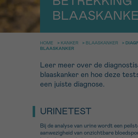
BETREKKING 
9h-11h
BLAASKANK
Bel ons o
EMAIL
ma-vrij 9u
Ik wil gra
MIJN VRAAG
HOME
>
KANKER
>
BLAASKANKER
>
DIAG
BLAASKANKER
worden
Leer meer over de diagnostis
blaaskanker en hoe deze tests 
Ja, stuur mij d
een juiste diagnose.
Ik aanvaard de
*VERPLICHT VELD
URINETEST
Bij de analyse van urine wordt een peilst
aanwezigheid van onzichtbare bloedspore