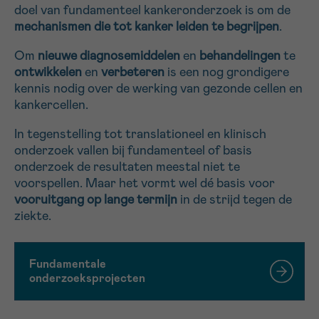
doel van fundamenteel kankeronderzoek is om de
16h-18h
mechanismen die tot
kanker leiden te begrijpen
.
VOORNAAM
Om
nieuwe diagnosemiddelen
en
behandelingen
te
ontwikkelen
en
verbeteren
is een nog grondigere
Verder
kennis nodig over de werking van gezonde cellen en
kankercellen.
EMAIL
In tegenstelling tot translationeel en klinisch
onderzoek vallen bij fundamenteel of basis
onderzoek de resultaten meestal niet te
voorspellen. Maar het vormt wel dé basis voor
MIJN VRAAG
vooruitgang op lange termijn
in de strijd tegen de
ziekte.
Fundamentale
Ja, stuur mij de nieuwsbrief
onderzoeksprojecten
Ik aanvaard de
gebruiksvoorwaarden
*VERPLICHT VELD