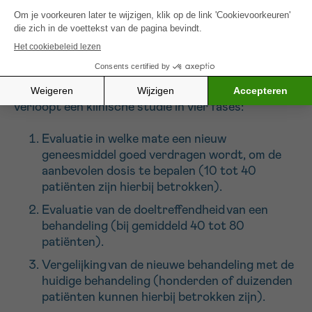
verschillende behandelingen.
Met deze
klinische studies
gaan onderzoekers na of
een nieuwe behandeling geen schadelijke
neveneffecten heeft en maken ze de vergelijking
met de huidige behandelingen. Samengevat
verloopt een klinische studie
in vier fases:
Evaluatie in welke mate
een nieuw
geneesmiddel goed verdragen wordt, om de
aanbevolen dosis te bepalen (10 tot 40
patiënten zijn hierbij betrokken).
E
valuatie van de doeltreffendheid
van een
behandeling (bij gemiddeld 40 tot 80
patiënten).
Vergelijking
van de nieuwe behandeling met de
huidige behandeling
(honderden of duizenden
patiënten kunnen hierbij betrokken zijn).