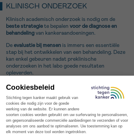
KLINISCH ONDERZOEK
Klinisch academisch onderzoek is nodig om de
beste strategie
te bepalen
voor de diagnose en
behandeling
van kankeraandoeningen.
De
evaluatie bij mensen
is immers een essentiële
stap bij het ontwikkelen van een behandeling. Deze
kan enkel gebeuren nadat preklinische
onderzoeken in het labo goede resultaten
opleverden.
Voorbeelden:
Onderzoek naar nieuwe indicaties,
nieuwe chirurgische technieken, radiotherapie,
medische beeldvorming, cel- en
gentherapie
of
nieuwe technologieën om de reactie te voorspellen
op behandelingen (genoomtherapie,
proteoomtherapie). Nieuwe doseringen van
geneesmiddelen, nieuwe manieren voor de
toediening ervan of nieuwe combinaties van