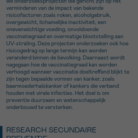
we onderzoeksprojecten die gericht zijn op het
verminderen van de impact van bekende
16h-18h
risicofactoren zoals roken, alcoholgebruik,
overgewicht, lichamelijke inactiviteit, een
VOORNAAM
onevenwichtige voeding, onvoldoende
Verder
vaccinatiegraad en overmatige blootstelling aan
UV-straling. Deze projecten onderzoeken ook hoe
risicogedrag op lange termijn kan worden
EMAIL
veranderd binnen de bevolking. Daarnaast wordt
nagegaan hoe de vaccinatiegraad kan worden
verhoogd wanneer vaccinatie doeltreffend blijkt te
zijn tegen bepaalde vormen van kanker, zoals
MIJN VRAAG
baarmoederhalskanker of kankers die verband
houden met virale infecties. Het doel is om
preventie duurzaam en wetenschappelijk
onderbouwd te versterken.
Ja, stuur mij de nieuwsbrief
Ik aanvaard de
gebruiksvoorwaarden
RESEARCH SECUNDAIRE
*VERPLICHT VELD