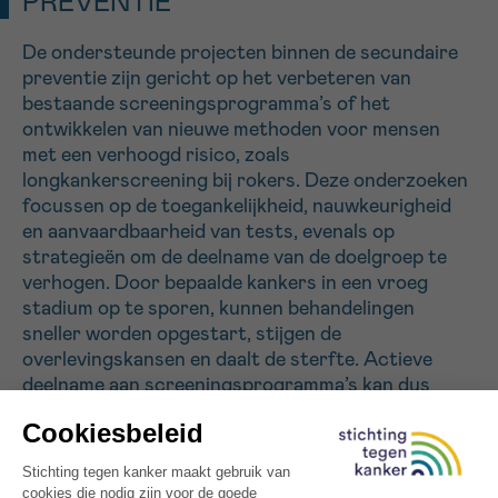
PREVENTIE
De ondersteunde projecten binnen de secundaire
Sturen
preventie zijn gericht op het verbeteren van
bestaande screeningsprogramma’s of het
ontwikkelen van nieuwe methoden voor mensen
met een verhoogd risico, zoals
longkankerscreening bij rokers. Deze onderzoeken
focussen op de toegankelijkheid, nauwkeurigheid
en aanvaardbaarheid van tests, evenals op
strategieën om de deelname van de doelgroep te
verhogen. Door bepaalde kankers in een vroeg
stadium op te sporen, kunnen behandelingen
sneller worden opgestart, stijgen de
overlevingskansen en daalt de sterfte. Actieve
deelname aan screeningsprogramma’s kan dus
daadwerkelijk levens redden.
OPERATIONELE PROJECTEN