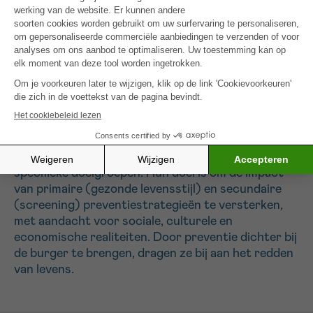
De ondersteunde operationele projecten zijn
concrete initiatieven die gedragsverandering
stimuleren of de vroege opsporing van kanker
bevorderen. Ze vertalen wetenschappelijke
aanbevelingen naar toegankelijke en doeltreffende
acties op het terrein. Deze projecten kunnen
sensibiliseringscampagnes,
gemeenschapsinterventies, educatieve tools of
pilootprogramma’s omvatten, afgestemd op
specifieke doelgroepen. Hun doel is om de impact
van primaire (gezonde levensstijl) en secundaire
(screening) preventiestrategieën te versterken,
met aandacht voor sociale, culturele en
economische realiteiten. Door preventie dichter bij
de burger te brengen, dragen ze bij aan het redden
van levens.