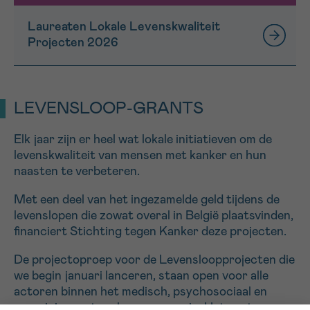
Laureaten Lokale Levenskwaliteit
Projecten 2026
LEVENSLOOP-GRANTS
Elk jaar zijn er heel wat lokale initiatieven om de
levenskwaliteit van mensen met kanker en hun
naasten te verbeteren.
Met een deel van het ingezamelde geld tijdens de
levenslopen die zowat overal in België plaatsvinden,
financiert Stichting tegen Kanker deze projecten.
De projectoproep voor de Levensloopprojecten die
we begin januari lanceren, staan open voor
all
e
actoren binnen het medisch, psychosociaal en
verenigingsnetwerk van een regio
.
Het gaat om