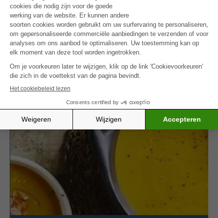
smaakwijziging, vermoeidheid).
Probeer ook onze
poêlée de riz aux épinards et
scampis
– een andere lichte en voedzame optie.
MEER INSPIRATIE