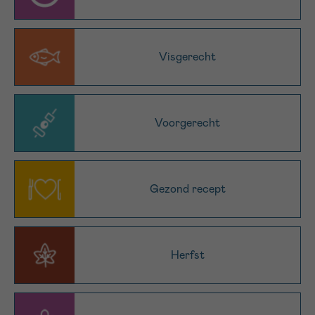
16h-18h
VOORNAAM
Visgerecht
Verder
EMAIL
Voorgerecht
MIJN VRAAG
Gezond recept
Herfst
Ja, stuur mij de nieuwsbrief
Ik aanvaard de
gebruiksvoorwaarden
*VERPLICHT VELD