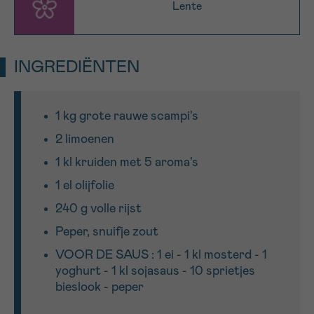
Lente
Sturen
INGREDIËNTEN
1 kg grote rauwe scampi's
2 limoenen
1 kl kruiden met 5 aroma's
1 el olijfolie
240 g volle rijst
Peper, snuifje zout
VOOR DE SAUS : 1 ei - 1 kl mosterd - 1
yoghurt - 1 kl sojasaus - 10 sprietjes
bieslook - peper