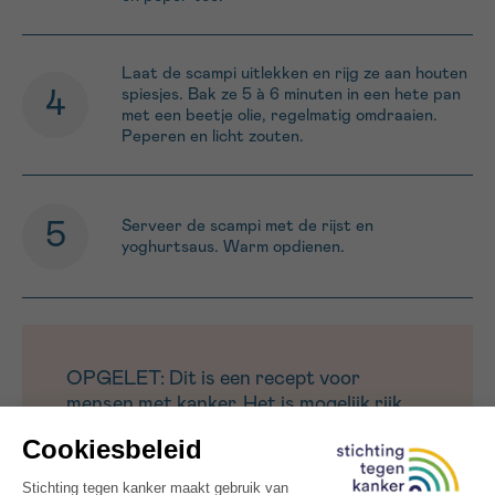
Laat de scampi uitlekken en rijg ze aan houten
spiesjes. Bak ze 5 à 6 minuten in een hete pan
met een beetje olie, regelmatig omdraaien.
Peperen en licht zouten.
Serveer de scampi met de rijst en
yoghurtsaus. Warm opdienen.
OPGELET: Dit is een recept voor
mensen met kanker. Het is mogelijk rijk
aan calorieën en/of eiwitten, of specifiek
uitgewerkt voor bepaalde klachten
(minder eetlust, misselijkheid,