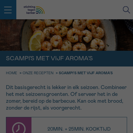
IN DE STRIJD TEGEN KANKER STA
TERUG
JE NIET ALLEEN
EMAIL
SCAMPI’S MET VIJF AROMA’S
geen enkele diagnose
Professionele medewerkers beantwoorden je vragen
Contacteer ons gratis
HOME
>
ONZE RECEPTEN
>
SCAMPI’S MET VIJF AROMA’S
Afspraak
Vraag
Gegevens
Bevestiging
NAAM
Bel ons op 0800 15 802
Dit basisgerecht is lekker in elk seizoen. Combineer
ma-vrij 9u tot 18u
het met seizoensgroenten. Of serveer het in de
KIES DE TIJDSSPANNE VAN JE AFSPRAAK
zomer, bereid op de barbecue. Kan ook met brood,
Via ons
9h-11h
contactformulier
VOORNAAM
zonder de rijst, als voorgerecht.
TERUG
11h-13h
Ik wil graag opgebeld worden
NAAM
13h-16h
20MIN. + 25MIN. KOOKTIJD
Meer weten over Kankerinfo