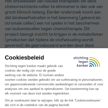
Het ontwikkelen van nieuwe therapieën om deze
chemoresistente cellen te elimineren is dan ook van
groot klinisch belang. Eerder onderzoek toont aan
Sturen
dat bindweefselcellen in het beenmerg (gekend als
stromale cellen) een rol spelen in het beschermen
van leukemiecellen tegen chemotherapie. Dit
project beoogt inzicht te krijgen in de metabolieten
(producten dat tijdens de stofwisseling wordt
gevormd) die geproduceerd worden door deze
stromale cellen en die als voedingsstoffen dienen
voor leukemiecellen en hen helpen resistent te
worden aan de therapie. Het doel van dit onderzoek
is de ontwikkeling van nieuwe geneesmiddelen die
de communicatie tussen cellen in het beenmerg
verstoren en zo resistentie tegen chemotherapie
verhinderen en zodoende de overlevingskansen van
de patiënt verbeteren.