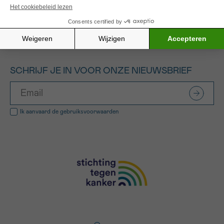
Alle gefinancierde projecten
SCHRIJF JE IN VOOR ONZE NIEUWSBRIEF
Ik aanvaard de
gebruiksvoorwaarden