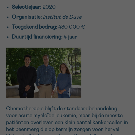
Selectiejaar:
2020
16h-18h
Organisatie:
Institut de Duve
VOORNAAM
Toegekend bedrag:
480 000 €
Verder
Duurtijd financiering:
4 jaar
EMAIL
MIJN VRAAG
Chemotherapie blijft de standaardbehandeling
voor acute myeloïde leukemie, maar bij de meeste
Ja, stuur mij de nieuwsbrief
patiënten overleven een klein aantal kankercellen in
Ik aanvaard de
gebruiksvoorwaarden
het beenmerg die op termijn zorgen voor herval.
*VERPLICHT VELD