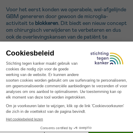
Voor het eerst konden we operabele, wel-afgelijnde
GBM genereren door gewoon de microglia-
Sturen
activiteit te
blokkeren
. Dit biedt een nieuw concept
om chirurgisch verwijderen te verbeteren en dus
ook de overlevingskansen van de patiënt te
verhogen. We zullen relevante GBM muismodellen
en humane GBMs gebruiken in combinatie
met
nieuwe technologieën
om de paracriene
communicatiesignalen in microglia-aangestuurde
tumor invasie te ontrafelen, met het oog op het
identificeren en valideren van nieuwe
therapeutische strategieën in een geplande
klinische trial voor GBM patiënten bij UZ Leuven.
Alle gefinancierde projecten