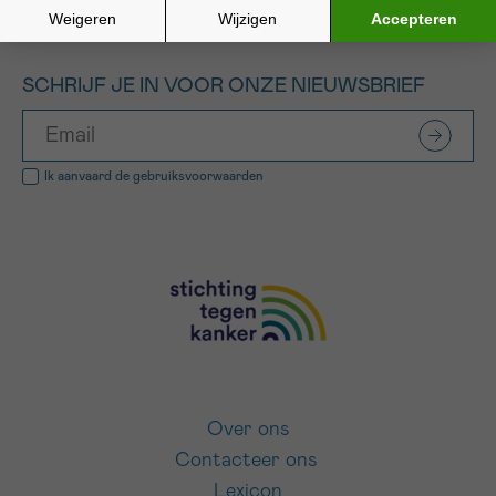
SCHRIJF JE IN VOOR ONZE NIEUWSBRIEF
Ik aanvaard de
gebruiksvoorwaarden
Over ons
Contacteer ons
Lexicon