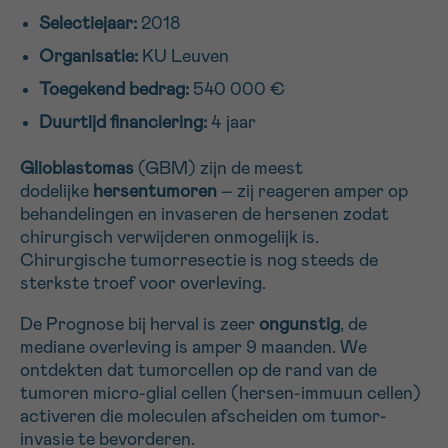
Selectiejaar:
2018
16h-18h
Organisatie:
KU Leuven
VOORNAAM
Toegekend bedrag:
540 000 €
Verder
Duurtijd financiering:
4 jaar
Glioblastomas
(GBM) zijn de meest
EMAIL
dodelijke
hersentumoren
– zij reageren amper op
behandelingen en invaseren de hersenen zodat
chirurgisch verwijderen onmogelijk is.
Chirurgische tumorresectie is nog steeds de
MIJN VRAAG
sterkste troef voor overleving.
De Prognose bij herval is zeer
ongunstig
, de
mediane overleving is amper 9 maanden. We
ontdekten dat tumorcellen op de rand van de
Ja, stuur mij de nieuwsbrief
tumoren micro-glial cellen (hersen-immuun cellen)
Ik aanvaard de
gebruiksvoorwaarden
activeren die moleculen afscheiden om tumor-
*VERPLICHT VELD
invasie te bevorderen.