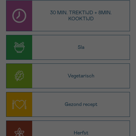
16h-18h
30 MIN. TREKTIJD + 8MIN.
KOOKTIJD
VOORNAAM
Verder
Sla
EMAIL
Vegetarisch
MIJN VRAAG
Gezond recept
Ja, stuur mij de nieuwsbrief
Ik aanvaard de
gebruiksvoorwaarden
*VERPLICHT VELD
Herfst