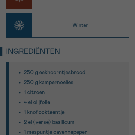
Sturen
Winter
INGREDIËNTEN
250 g eekhoorntjesbrood
250 g kampernoelies
1 citroen
4 el olijfolie
1 knoflookteentje
2 el (verse) basilicum
1 mespuntje cayennepeper