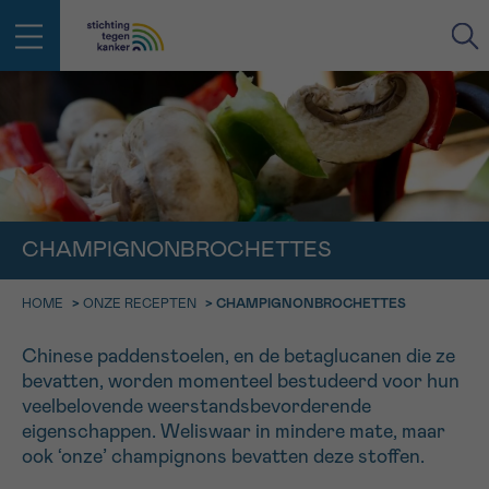
IN DE STRIJD TEGEN KANKER STA
TERUG
JE NIET ALLEEN
EMAIL
geen enkele diagnose
Professionele medewerkers beantwoorden je vragen
CHAMPIGNONBROCHETTES
Contacteer ons gratis
Afspraak
Vraag
Gegevens
Bevestiging
NAAM
HOME
>
ONZE RECEPTEN
>
CHAMPIGNONBROCHETTES
Bel ons op 0800 15 802
ma-vrij 9u tot 18u
KIES DE TIJDSSPANNE VAN JE AFSPRAAK
Chinese paddenstoelen, en de betaglucanen die ze
Via ons
bevatten, worden momenteel bestudeerd voor hun
9h-11h
contactformulier
VOORNAAM
veelbelovende weerstandsbevorderende
TERUG
eigenschappen. Weliswaar in mindere mate, maar
11h-13h
Ik wil graag opgebeld worden
ook ‘onze’ champignons bevatten deze stoffen.
NAAM
13h-16h
Meer weten over Kankerinfo