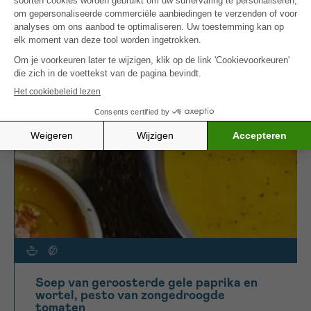
champignonsalade met verse basilicum
.
MEER INSPIRATIE
Soep van geroosterde gele paprika en
wortel, pesto van zongedroogde
tomaten