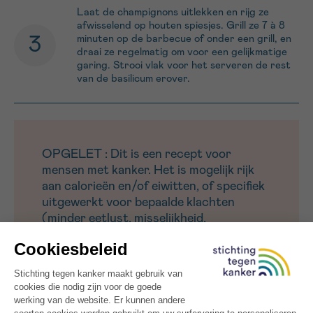
Laat de champignons uitlekken en rijg ze
afwisselend op houten spiesjes. Grill ze 7 à 8
minuten op de barbecue of onder een grill, en
draai ze regelmatig om voor een gelijkmatige
garing. Strooi vlak voor het serveren de rest
van de basilicum erover.
OPGELET : Dit is een recept voor
mensen met kanker. Het is mogelijk rijk
aan calorieën en/of eiwitten, of specifiek
uitgewerkt voor bepaalde klachten
(minder eetlust, misselijkheid,
smaakwijziging, vermoeidheid).
Zin in een ander vegetarisch gerecht met
champignons ? Probeer dan zeker deze