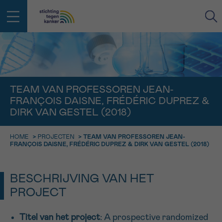
IN DE STRIJD TEGEN KANKER STA
TERUG
JE NIET ALLEEN
EMAIL
TEAM VAN PROFESSOREN JEAN-
FRANÇOIS DAISNE, FRÉDÉRIC DUPREZ &
geen enkele diagnose
Professionele medewerkers beantwoorden je vragen
DIRK VAN GESTEL (2018)
Contacteer ons gratis
Afspraak
Vraag
Gegevens
Bevestiging
NAAM
HOME
>
PROJECTEN
>
TEAM VAN PROFESSOREN JEAN-
Bel ons op 0800 15 802
FRANÇOIS DAISNE, FRÉDÉRIC DUPREZ & DIRK VAN GESTEL (2018)
ma-vrij 9u tot 18u
KIES DE TIJDSSPANNE VAN JE AFSPRAAK
Via ons
9h-11h
BESCHRIJVING VAN HET
contactformulier
VOORNAAM
TERUG
PROJECT
11h-13h
Ik wil graag opgebeld worden
NAAM
13h-16h
Titel van het project
: A prospective randomized
Meer weten over Kankerinfo