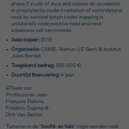
phase 2 study of dose and volume de-escalation
16h-18h
in prophylactic nodal irradiation of contralateral
neck by sentinel lymph nodes mapping in
VOORNAAM
unilaterally node positive head and neck
Verder
squamous cell carcinomas
Selectiejaar:
2018
EMAIL
Organisatie:
CSME- Namur, UZ Gent & Institut
Jules Bordet
Toegekend bedrag:
325 000 €
Duurtijd financiering:
4 jaar
MIJN VRAAG
Ja, stuur mij de nieuwsbrief
Ik aanvaard de
gebruiksvoorwaarden
*VERPLICHT VELD
Tumoren in de “
hoofd- en hals
” regio worden vaak