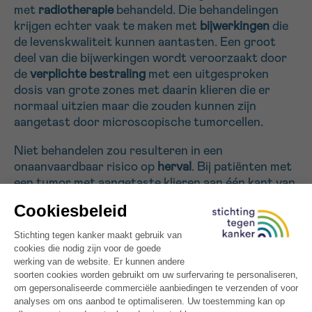
met
radiotherapie
behandeld. Die behandelingen
krijgen echter vaak te maken met
bijwerkingen
die
Sturen
de levenskwaliteit kunnen aantasten. Een groot
deel van die bijwerkingen wordt veroorzaakt door
de
verplichte bestraling
met een uitgesproken
dosis van grote zones met daarin klieren die er
normaal uitzien maar die zouden kunnen zijn
aangetast door microscopische tumorcellen.
Niet behandelen zou resulteren in een
onaanvaardbaar risico op
herval
. Bij patiënten met
een tumor met aangetaste klieren aan één kant van
de hals, zullen we de andere kant van de hals
behandelen met een 20% lagere dosis (“de-
escalatie van de dosis”). We zullen ook het
volume
verkleinen
door ons te richten op de te
behandelen klierzones door middel
van
beeldvorming
van
de
schildwachtklieren
(“geïndividualiseerde volume
de-escalatie”) met behulp van een nieuwe