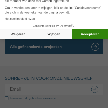
radioactieve marker.
De tumor en aangetaste klieren zullen natuurlijk
met de
maximale dosis
worden behandeld om de
doeltreffendheid van de behandeling te garanderen.
Alle gefinancierde projecten
SCHRIJF JE IN VOOR ONZE NIEUWSBRIEF
Ik aanvaard de
gebruiksvoorwaarden