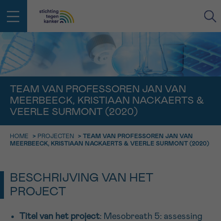
IN DE STRIJD TEGEN KANKER STA
TERUG
JE NIET ALLEEN
EMAIL
TEAM VAN PROFESSOREN JAN VAN
MEERBEECK, KRISTIAAN NACKAERTS &
geen enkele diagnose
Professionele medewerkers beantwoorden je vragen
VEERLE SURMONT (2020)
Contacteer ons gratis
Afspraak
Vraag
Gegevens
Bevestiging
NAAM
HOME
>
PROJECTEN
>
TEAM VAN PROFESSOREN JAN VAN
Bel ons op 0800 15 802
MEERBEECK, KRISTIAAN NACKAERTS & VEERLE SURMONT (2020)
ma-vrij 9u tot 18u
KIES DE TIJDSSPANNE VAN JE AFSPRAAK
Via ons
9h-11h
BESCHRIJVING VAN HET
contactformulier
VOORNAAM
TERUG
PROJECT
11h-13h
Ik wil graag opgebeld worden
NAAM
13h-16h
Titel van het project
: Mesobreath 5: assessing
Meer weten over Kankerinfo