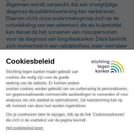
Algemeen wordt verwacht dat een vroegtijdige
diagnose de patiëntoverleving kan verbeteren.
Sturen
Daarom richt onze onderzoeksgroep zich op de
ontwikkeling van een ademtest die als hulpmiddel
kan dienen bij het screenen van risicopersonen
voor de diagnose van longvlieskanker. Deze bevindt
zich momenteel in een validatiefase, maar vooraleer
deze ook effectief gebruikt kan worden, is de
volgende stap het bepalen van het klinisch nut.
Daarvoor willen we risicopersonen die
professioneel werden blootgesteld aan asbest gaan
opvolgen over de tijd, om na te gaan in welke mate
de test vroegtijdig de ontwikkeling van
longvlieskanker kan opsporen. Dit kan ervoor
zorgen dat therapie effectiever kan worden ingezet
waardoor de overleving van de patiënt verbetert.
Alle gefinancierde projecten