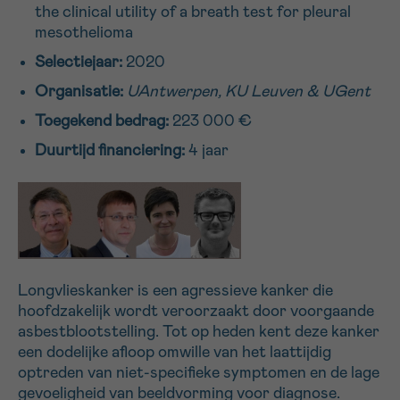
the clinical utility of a breath test for pleural
16h-18h
mesothelioma
Selectiejaar:
2020
VOORNAAM
Organisatie:
UAntwerpen, KU Leuven & UGent
Verder
Toegekend bedrag:
223 000 €
Duurtijd financiering:
4 jaar
EMAIL
MIJN VRAAG
Longvlieskanker is een agressieve kanker die
hoofdzakelijk wordt veroorzaakt door voorgaande
asbestblootstelling. Tot op heden kent deze kanker
Ja, stuur mij de nieuwsbrief
een dodelijke afloop omwille van het laattijdig
Ik aanvaard de
gebruiksvoorwaarden
optreden van niet-specifieke symptomen en de lage
*VERPLICHT VELD
gevoeligheid van beeldvorming voor diagnose.