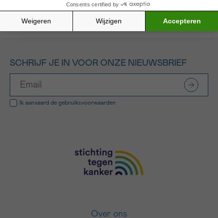
SCHRIJF JE IN VOOR ONZE NIEUWSBRIEF
Ik aanvaard de
gebruiksvoorwaarden
Over ons