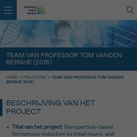
IN DE STRIJD TEGEN KANKER STA
TERUG
JE NIET ALLEEN
EMAIL
TEAM VAN PROFESSOR TOM VANDEN
BERGHE (2018)
geen enkele diagnose
Professionele medewerkers beantwoorden je vragen
Contacteer ons gratis
HOME
>
PROJECTEN
>
TEAM VAN PROFESSOR TOM VANDEN
Afspraak
Vraag
Gegevens
Bevestiging
NAAM
BERGHE (2018)
Bel ons op 0800 15 802
ma-vrij 9u tot 18u
KIES DE TIJDSSPANNE VAN JE AFSPRAAK
BESCHRIJVING VAN HET
Via ons
9h-11h
contactformulier
PROJECT
VOORNAAM
TERUG
11h-13h
Ik wil graag opgebeld worden
Titel van het project
: Nanoparticle-based
NAAM
13h-16h
ferroptosis-induction to treat neuro- and
Meer weten over Kankerinfo