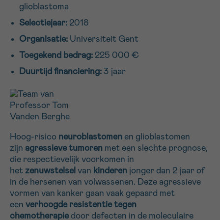
glioblastoma
16h-18h
Selectiejaar:
2018
VOORNAAM
Organisatie:
Universiteit Gent
Verder
Toegekend bedrag:
225 000 €
Duurtijd financiering:
3 jaar
EMAIL
MIJN VRAAG
Hoog-risico
neuroblastomen
en glioblastomen
zijn
agressieve tumoren
met een slechte prognose,
die respectievelijk voorkomen in
het
zenuwstelsel
van
kinderen
jonger dan 2 jaar of
in de hersenen van volwassenen. Deze agressieve
Ja, stuur mij de nieuwsbrief
vormen van kanker gaan vaak gepaard met
Ik aanvaard de
gebruiksvoorwaarden
een
verhoogde resistentie tegen
*VERPLICHT VELD
chemotherapie
door defecten in de moleculaire