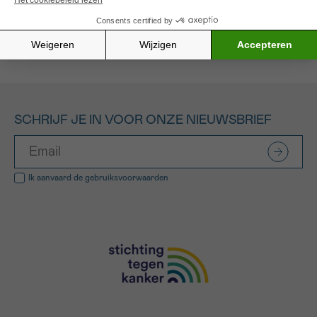
Alle gefinancierde projecten
SCHRIJF JE IN VOOR ONZE NIEUWSBRIEF
Ik aanvaard de
gebruiksvoorwaarden