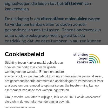
signaalwegen die leiden tot het
afsterven
van
kankercellen.
Sturen
De uitdaging is om
alternatieve moleculaire
wegen
te vinden om kankercellen te doden zonder
gezonde cellen aan te tasten. Recent onderzoek in
onze onderzoeksgroep heeft geleid tot de
ontdekking dat we deze tumoren in muizen kunnen
laten “wegroesten” met minimaal herval, in
tegenstelling tot huidige chemotherapieën. Door
gebruik te maken van
nano-partikels
konden we de
bijwerkingen
minimaliseren
, doordat de nano-
partikels bij voorkeur opstapelen in de tumor. In dit
project wensen we een
superieur roest-inducerend
nano-partikel
(Nano-Ferro) te creëren die patiënt-
afkomstige tumoren kan laten wegroesten in
muizen, als aanloop voor het opzetten van klinische
studies.