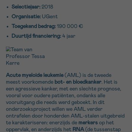
Selectiejaar:
2018
16h-18h
Organisatie:
UGent
VOORNAAM
Toegekend bedrag:
190 000 €
Verder
Duurtijd financiering:
4 jaar
EMAIL
Acute myeloide leukemie
(AML) is de tweede
MIJN VRAAG
meest voorkomende
bot- en bloedkanker
. Het is
een agressieve kanker, met een slechte prognose,
vooral voor oudere patiënten, ondanks alle
vooruitgang die reeds werd geboekt. In dit
onderzoeksproject willen we AML verder
Ja, stuur mij de nieuwsbrief
ontrafelen door honderden AML-stalen uitgebreid
Ik aanvaard de
gebruiksvoorwaarden
te karakteriseren: enerzijds de
merkers
op het
*VERPLICHT VELD
oppervlak, en anderzijds het
RNA
(de tussenstap