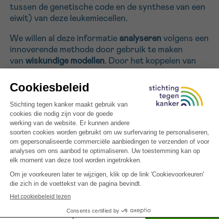
tussen de genetische code en de synthese van een
eiwit) van deze leukemiecellen.
Sturen
We willen al deze informatie
analyseren
volgens een
innoverende methode door gebruik te maken
van
wiskundige modellen
. Door het koppelen van
deze data, die sowieso onze kennis van AML nog
meer zal verfijnen, aan
uitgebreide klinische data
,
zullen wij bovendien nieuwe prognostische merkers
kunnen identificeren die ons kunnen helpen om de
optimale behandeling te kiezen voor elke patiënt.
Tenslotte hopen wij ook
nieuwe doelwitten
te
identificeren om krachtigere vormen van
immunotherapie te ontwikkelen tegen AML.
Alle gefinancierde projecten