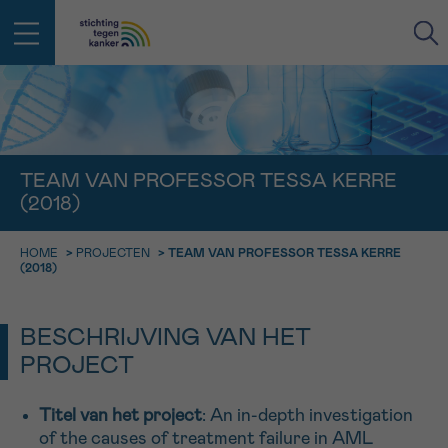
IN DE STRIJD TEGEN KANKER STA
TERUG
JE NIET ALLEEN
EMAIL
TEAM VAN PROFESSOR TESSA KERRE
(2018)
geen enkele diagnose
Professionele medewerkers beantwoorden je vragen
Contacteer ons gratis
HOME
>
PROJECTEN
>
TEAM VAN PROFESSOR TESSA KERRE
Afspraak
Vraag
Gegevens
Bevestiging
NAAM
(2018)
Bel ons op 0800 15 802
ma-vrij 9u tot 18u
KIES DE TIJDSSPANNE VAN JE AFSPRAAK
BESCHRIJVING VAN HET
Via ons
9h-11h
contactformulier
PROJECT
VOORNAAM
TERUG
11h-13h
Ik wil graag opgebeld worden
Titel van het project
: An in-depth investigation
NAAM
13h-16h
of the causes of treatment failure in AML
Meer weten over Kankerinfo