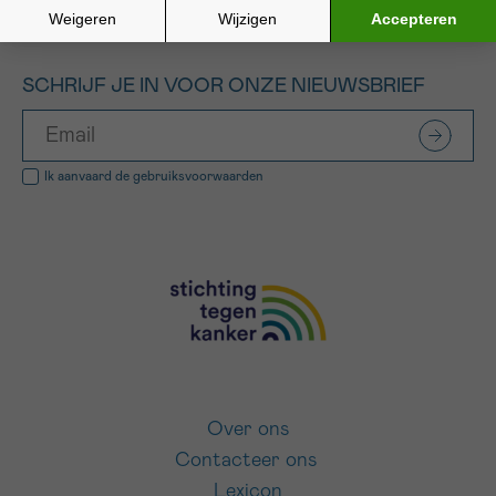
SCHRIJF JE IN VOOR ONZE NIEUWSBRIEF
Ik aanvaard de
gebruiksvoorwaarden
Over ons
Contacteer ons
Lexicon