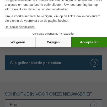
genen bijdragen tot de
activering
van STAT5, en
welke genen bij patiënten die lijden aan AML en bij
dragers van deze mutaties ‘gewekt’ worden. We
zullen werken met
experimentele muismodellen
die
drager zijn van p53-mutaties en MPS hebben. Deze
muizen zullen behandeld worden met nieuwe
STAT5-remmers om zo nieuwe behandelingen voor
AML op punt te stellen.
Alle gefinancierde projecten
SCHRIJF JE IN VOOR ONZE NIEUWSBRIEF