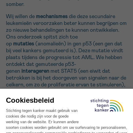
somber.
Wij willen de
mechanismes
die deze secundaire
Sturen
leukemieën veroorzaken beter kunnen begrijpen om
zo nieuwe behandelingen te kunnen ontwikkelen.
Ons onderzoek spitst zich toe
op
mutaties
(anomalieën) in gen p53 (een gen dat
bij veel kankers gemuteerd is). Deze mutatie vindt
plaats tijdens de progressie tot AML. We hebben
ontdekt dat gemuteerde p53-
genen
interageren
met STAT5 (een eiwit dat
betrokken is bij het doorgeven van signalen naar de
celkern, om zo de proliferatie ervan te stimuleren),
zonder deze te blokkeren zoals dat bij normale p53-
genen wel gebeurt.
Onze hypothese is dat de activering van STAT5
(waarbij het een complex vormt met het
gemuteerde p53-eiwit) de ontwikkeling van AML
opstart. We gaan kijken hoe gemuteerde p53-