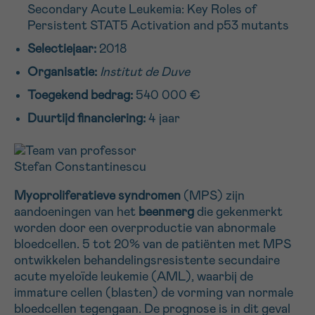
Secondary Acute Leukemia: Key Roles of
16h-18h
Persistent STAT5 Activation and p53 mutants
Selectiejaar:
2018
VOORNAAM
Organisatie:
Institut de Duve
Verder
Toegekend bedrag:
540 000 €
Duurtijd financiering:
4 jaar
EMAIL
MIJN VRAAG
Myoproliferatieve syndromen
(MPS) zijn
aandoeningen van het
beenmerg
die gekenmerkt
worden door een overproductie van abnormale
bloedcellen. 5 tot 20% van de patiënten met MPS
ontwikkelen behandelingsresistente secundaire
Ja, stuur mij de nieuwsbrief
acute myeloïde leukemie (AML), waarbij de
Ik aanvaard de
gebruiksvoorwaarden
immature cellen (blasten) de vorming van normale
*VERPLICHT VELD
bloedcellen tegengaan. De prognose is in dit geval