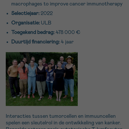
macrophages to improve cancer immunotherapy
16h-18h
Selectiejaar:
2022
VOORNAAM
Organisatie:
ULB
Verder
Toegekend bedrag:
478 000 €
Duurtijd financiering:
4 jaar
EMAIL
MIJN VRAAG
Ja, stuur mij de nieuwsbrief
Interacties tussen tumorcellen en immuuncellen
Ik aanvaard de
gebruiksvoorwaarden
spelen een sleutelrol in de ontwikkeling van kanker.
*VERPLICHT VELD