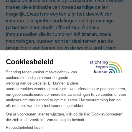
Bepaalde actoren zoals cytotoxische T-lymfocyten
maken de eliminatie van kwaadaardige cellen
mogelijk. Deze lymfocyten zijn het doelwit van
Sturen
immunotherapiebehandelingen die bij sommige
patiënten zeer doeltreffend zijn. Andere
immuuncellen die in tumoren infiltreren, zoals
macrofagen, kunnen echter deelnemen aan de
progressie van tumoren en de weerstand tegen
behandeling. In dit project zullen wij trachten te
begrijpen hoe deze macrofagen
immunosuppressieve en schadelijke eigenschappen
verwerven wanneer zij de tumormicro-omgeving
binnendringen. Wij zullen originele modellen
ontwikkelen om de eigenschappen van deze cellen
te bestuderen en hun functies te moduleren
teneinde nieuwe therapeutische doelwitten te
ontdekken.