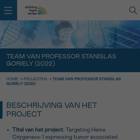
IN DE STRIJD TEGEN KANKER STA
TERUG
JE NIET ALLEEN
EMAIL
TEAM VAN PROFESSOR STANISLAS
GORIELY (2022)
geen enkele diagnose
Professionele medewerkers beantwoorden je vragen
Contacteer ons gratis
HOME
>
PROJECTEN
>
TEAM VAN PROFESSOR STANISLAS
Afspraak
Vraag
Gegevens
Bevestiging
NAAM
GORIELY (2022)
Bel ons op 0800 15 802
ma-vrij 9u tot 18u
KIES DE TIJDSSPANNE VAN JE AFSPRAAK
BESCHRIJVING VAN HET
Via ons
9h-11h
contactformulier
PROJECT
VOORNAAM
TERUG
11h-13h
Ik wil graag opgebeld worden
Titel van het project
: Targeting Heme
NAAM
13h-16h
Oxygenase-1 expressing tumor associated
Meer weten over Kankerinfo