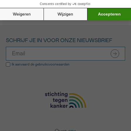
Alle gefinancierde projecten
SCHRIJF JE IN VOOR ONZE NIEUWSBRIEF
Ik aanvaard de
gebruiksvoorwaarden