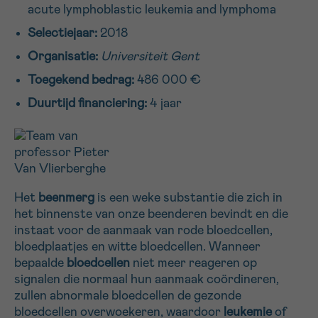
acute lymphoblastic leukemia and lymphoma
16h-18h
Selectiejaar:
2018
VOORNAAM
Organisatie:
Universiteit Gent
Verder
Toegekend bedrag:
486 000 €
Duurtijd financiering:
4 jaar
EMAIL
MIJN VRAAG
Het
beenmerg
is een weke substantie die zich in
het binnenste van onze beenderen bevindt en die
instaat voor de aanmaak van rode bloedcellen,
bloedplaatjes en witte bloedcellen. Wanneer
bepaalde
bloedcellen
niet meer reageren op
Ja, stuur mij de nieuwsbrief
signalen die normaal hun aanmaak coördineren,
Ik aanvaard de
gebruiksvoorwaarden
zullen abnormale bloedcellen de gezonde
*VERPLICHT VELD
bloedcellen overwoekeren, waardoor
leukemie
of