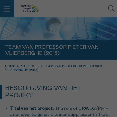
IN DE STRIJD TEGEN KANKER STA
TERUG
JE NIET ALLEEN
EMAIL
TEAM VAN PROFESSOR PIETER VAN
VLIERBERGHE (2018)
geen enkele diagnose
Professionele medewerkers beantwoorden je vragen
Contacteer ons gratis
HOME
>
PROJECTEN
>
TEAM VAN PROFESSOR PIETER VAN
Afspraak
Vraag
Gegevens
Bevestiging
NAAM
VLIERBERGHE (2018)
Bel ons op 0800 15 802
ma-vrij 9u tot 18u
KIES DE TIJDSSPANNE VAN JE AFSPRAAK
BESCHRIJVING VAN HET
Via ons
9h-11h
contactformulier
PROJECT
VOORNAAM
TERUG
11h-13h
Ik wil graag opgebeld worden
Titel van het project
: The role of BRWD2/PHIP
NAAM
13h-16h
as a novel epigenetic tumor suppressor in T-cell
Meer weten over Kankerinfo