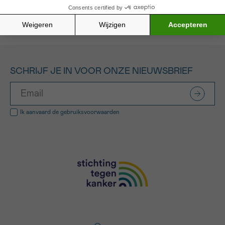
Alle gefinancierde projecten
SCHRIJF JE IN VOOR ONZE NIEUWSBRIEF
Ik aanvaard de
gebruiksvoorwaarden