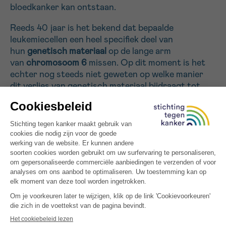
bloedkanker kan ontstaan.
Reeds 40 jaar is het bekend dat bepaalde
Sturen
leukemiecellen een heel specifiek deel van
hun
genetisch materiaal
op de lange arm
van
chromosoom 6
missen. Op dit moment is het
echter nog steeds niet geweten op welke manier
dit verlies van genetisch materiaal bijdraagt tot
bloedkanker ontwikkeling.
In dit project willen we nagaan in hoeverre het
PHIP
eiwit
, dat geleden is in deze regio op chromosoom
6, van het belang is bij het ontstaan van deze
ziekte. Deze inzichten kunnen uiteindelijk leiden tot
meer
gerichtere
en
minder toxische
behandelingen
voor patienten die gediagnosticeerd
worden met leukemie.