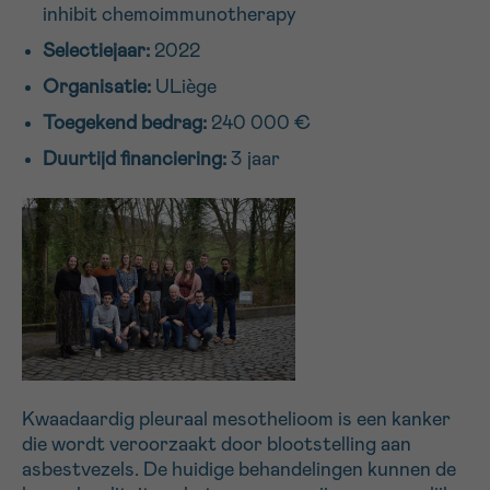
inhibit chemoimmunotherapy
16h-18h
Selectiejaar:
2022
VOORNAAM
Organisatie:
ULiège
Verder
Toegekend bedrag:
240 000 €
Duurtijd financiering:
3 jaar
EMAIL
MIJN VRAAG
Kwaadaardig pleuraal mesothelioom is een kanker
Ja, stuur mij de nieuwsbrief
die wordt veroorzaakt door blootstelling aan
Ik aanvaard de
gebruiksvoorwaarden
asbestvezels. De huidige behandelingen kunnen de
*VERPLICHT VELD