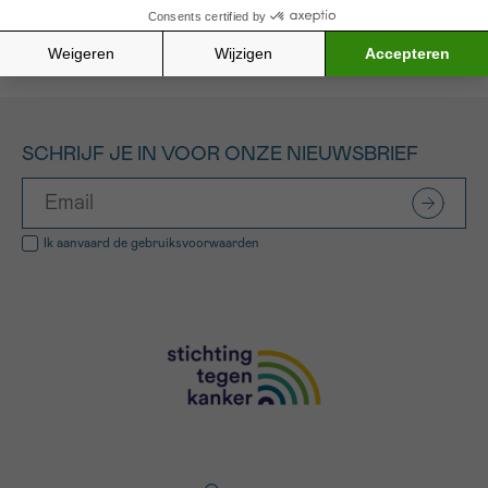
Alle gefinancierde projecten
SCHRIJF JE IN VOOR ONZE NIEUWSBRIEF
Ik aanvaard de
gebruiksvoorwaarden