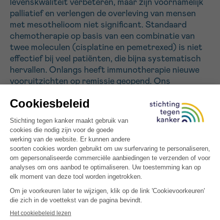
levenskwaliteit verbeteren, maar zijn voornamelijk
palliatief en verlengen de overleving van mensen
met mesothelioom niet significant. Standaard
Sturen
chemotherapie op basis van een combinatie van
twee moleculen (cisplatine en pemetrexed) is niet
effectief bij veel patiënten, die bijna systematisch
hervallen. Onlangs heeft immunotherapie nieuwe
vooruitzichten op remissie geopend. Ons
onderzoek heeft aangetoond dat bepaalde cellen in
ons immuunsysteem (eosinofielen en macrofagen)
de doeltreffendheid van de therapie remmen.
Bovendien wordt het teveel aan eosinofielen in het
bloed van mesothelioompatiënten in verband
gebracht met een verkorte levensduur. Het doel
van ons project is de betrokken mechanismen te
begrijpen met het oog op de ontwikkeling van
nieuwe, doeltreffender behandelingen.