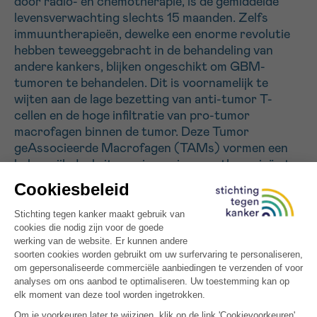
door radio- en chemotherapie, is de gemiddelde
levensverwachting slechts 15 maanden. Zelfs
immuuntherapieën, dewelke een enorme revolutie
Sturen
hebben teweeggebracht in de behandeling van
andere kankers, blijken ongeschikt om GBM-
tumoren te behandelen. Dit is voornamelijk te
wijten aan de lage bezetting van anti-tumor T-
cellen en de hoge infiltratie van pro-tumor
macrofagen binnen de tumor. Deze Tumor
geAssocieerde Macrofagen (TAMs) vormen een
belangrijk doelwit om nieuwe immuuntherapieën te
ontwikkelen. In dit project stellen we een
veelbelovende strategie voor, waarbij de
protumorale TAMs worden verwijderd en
onmiddellijk worden vervangen door nieuwe
macrofagen van de eigen stamcellen van de patiënt.
Deze nieuwe macrofagen zullen genetisch
versterkt worden waardoor zij in staat zijn om de
anti-tumor immuniteit efficiënt te bevorderen. Het
doel van dit project is dus om de basis te leggen