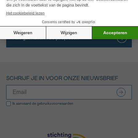
voor de ontwikkeling van een nieuwe, cel-
gebaseerde immunotherapie voor GBM-patiënten.
Alle gefinancierde projecten
SCHRIJF JE IN VOOR ONZE NIEUWSBRIEF
Ik aanvaard de
gebruiksvoorwaarden