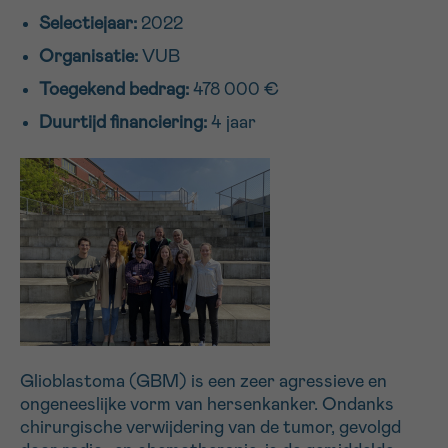
Selectiejaar:
2022
16h-18h
Organisatie:
VUB
VOORNAAM
Toegekend bedrag:
478 000 €
Verder
Duurtijd financiering:
4 jaar
EMAIL
MIJN VRAAG
Glioblastoma (GBM) is een zeer agressieve en
Ja, stuur mij de nieuwsbrief
ongeneeslijke vorm van hersenkanker. Ondanks
Ik aanvaard de
gebruiksvoorwaarden
chirurgische verwijdering van de tumor, gevolgd
*VERPLICHT VELD