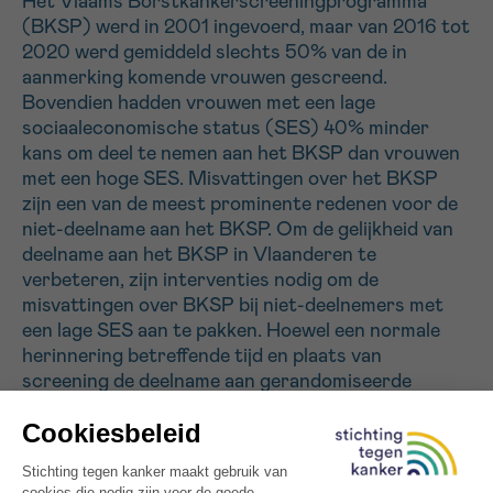
Het Vlaams Borstkankerscreeningprogramma
(BKSP) werd in 2001 ingevoerd, maar van 2016 tot
2020 werd gemiddeld slechts 50% van de in
Sturen
aanmerking komende vrouwen gescreend.
Bovendien hadden vrouwen met een lage
sociaaleconomische status (SES) 40% minder
kans om deel te nemen aan het BKSP dan vrouwen
met een hoge SES. Misvattingen over het BKSP
zijn een van de meest prominente redenen voor de
niet-deelname aan het BKSP. Om de gelijkheid van
deelname aan het BKSP in Vlaanderen te
verbeteren, zijn interventies nodig om de
misvattingen over BKSP bij niet-deelnemers met
een lage SES aan te pakken. Hoewel een normale
herinnering betreffende tijd en plaats van
screening de deelname aan gerandomiseerde
gecontroleerde trials kan verbeteren, blijft de
deelname in sommige landen die herinneringen in
BKSP toepasten bescheiden. Het BKSP in
Vlaanderen heeft geen reminders ingevoerd, mede