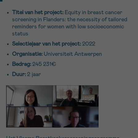
16h-18h
Titel van het project:
Equity in breast cancer
screening in Flanders: the necessity of tailored
VOORNAAM
reminders for women with low socioeconomic
Verder
status
Selectiejaar van het project:
2022
EMAIL
Organisatie:
Universiteit Antwerpen
Bedrag:
245 231€
Duur:
2 jaar
MIJN VRAAG
Ja, stuur mij de nieuwsbrief
Ik aanvaard de
gebruiksvoorwaarden
*VERPLICHT VELD