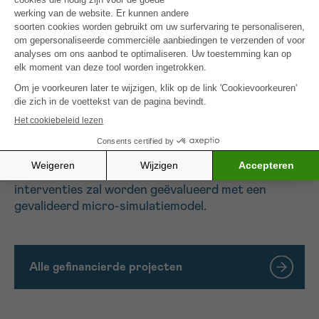
wegens het gebrek aan bewijs voor de
kosteneffectiviteit van de reminders. Voor dit
project zal een herinnering worden ontwikkeld die
op maat gemaakt is om de misvatting over BKSP
aan te pakken. Vrouwen met een laag SES die niet
op hun laatste uitnodiging hebben gereageerd,
zullen de herinnering per post ontvangen. Kennis,
houding ten opzichte van BKSP, en deelname aan
BKSP zullen gemeten worden met een gevalideerde
vragenlijst voor en na de herinnering in een cross-
over cohort studie. De kosten-effectiviteit van de
interventies zal worden geëvalueerd met een
gevalideerd micro-simulatiemodel.
Alle gefinancierde projecten