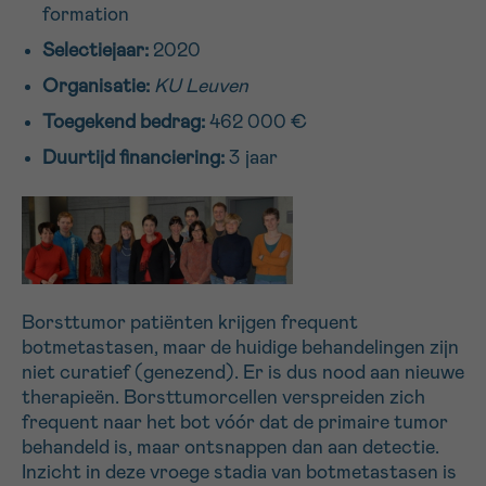
formation
16h-18h
Selectiejaar:
2020
VOORNAAM
Organisatie:
KU Leuven
Verder
Toegekend bedrag:
462 000 €
Duurtijd financiering:
3 jaar
EMAIL
MIJN VRAAG
Borsttumor patiënten krijgen frequent
botmetastasen, maar de huidige behandelingen zijn
niet curatief (genezend). Er is dus nood aan nieuwe
therapieën. Borsttumorcellen verspreiden zich
frequent naar het bot vóór dat de primaire tumor
Ja, stuur mij de nieuwsbrief
behandeld is, maar ontsnappen dan aan detectie.
Ik aanvaard de
gebruiksvoorwaarden
Inzicht in deze vroege stadia van botmetastasen is
*VERPLICHT VELD