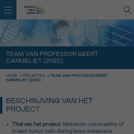
IN DE STRIJD TEGEN KANKER STA
TERUG
JE NIET ALLEEN
EMAIL
TEAM VAN PROFESSOR GEERT
CARMELIET (2020)
geen enkele diagnose
Professionele medewerkers beantwoorden je vragen
Contacteer ons gratis
HOME
>
PROJECTEN
>
TEAM VAN PROFESSOR GEERT
Afspraak
Vraag
Gegevens
Bevestiging
NAAM
CARMELIET (2020)
Bel ons op 0800 15 802
ma-vrij 9u tot 18u
KIES DE TIJDSSPANNE VAN JE AFSPRAAK
BESCHRIJVING VAN HET
Via ons
9h-11h
contactformulier
PROJECT
VOORNAAM
TERUG
11h-13h
Ik wil graag opgebeld worden
Titel van het project
: Metabolic vulnerability of
NAAM
13h-16h
breast tumor cells during bone metastasis
Meer weten over Kankerinfo