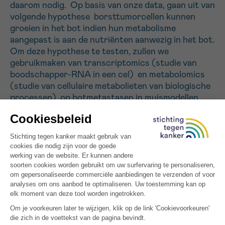
daarom nodig. Op basis van onze data, gaan uit van
volgende hypothese borsttumorcellen kunnen
groeien in het bot indien hun metabolisme
Sturen
aangepast is aan de nutriënten aanwezig in het bot.
Om deze hypothese te testen, zullen we
gebruikmaken van transcriptomics (studie van
boodschapper-RNA in een cel) en metabolomics
(studie van cellulaire metabolieten van biologische
processen) op botmetastasen in muismodellen,
aangevuld met metabolomics op co-culturen van
borsttumorcellen en botcellen. Door middel van
bio-informatica, zullen we interessante metabole
paden selecteren en hun belang voor de vorming
van botmetastasen in muismodellen bevestigen. De
klinische relevantie van deze metabole paden zullen
we onderzoeken in een retrospectieve klinische
studie. We verwachten dat deze inzichten zullen
leiden naar nieuwe diagnostische of
therapeutische targets voor botmetastasen.