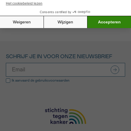
Alle gefinancierde projecten
SCHRIJF JE IN VOOR ONZE NIEUWSBRIEF
Ik aanvaard de
gebruiksvoorwaarden