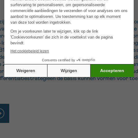
zijn negatief zijn voor zowel hormoon- als HER2-recept
allen en worden gekenmerkt door een slechte prognose 
terogene ziekte die op basis van kenmerken kan worden o
-low subtypen. De nucleaire factor ZEB1 wordt vaak opge
 een belangrijke factor is in het onstaan en de progress
 identificeren die samenwerken met ZEB1 in de kwaadaard
ZEB1 bijdraagt aan de crosstalk tussen immuun- en kanke
ercellen of
immunosuppressie
van basaalachtige en claud
ifferentiatiestrategieën de basis kunnen vormen voor t