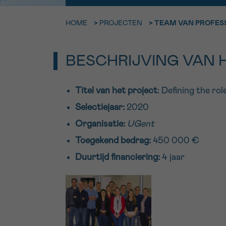
9h-11h
HOME
>
PROJECTEN
>
TEAM VAN PROFESS
Bel ons o
EMAIL
ma-vrij 9u
BESCHRIJVING VAN 
Ik wil gra
MIJN VRAAG
worden
Titel van het project
: Defining the ro
Selectiejaar:
2020
Organisatie:
UGent
Ja, stuur mij d
Ik aanvaard de
Toegekend bedrag:
450 000 €
*VERPLICHT VELD
Duurtijd financiering:
4 jaar