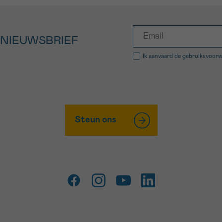
 NIEUWSBRIEF
Ik aanvaard de
gebruiksvoor
Steun ons