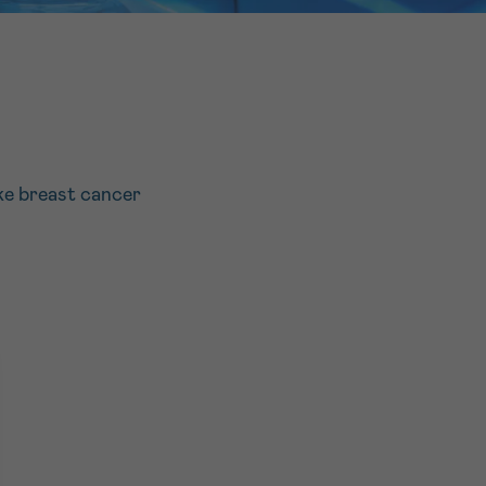
16h-18h
er
erder
er
ike breast cancer
turen