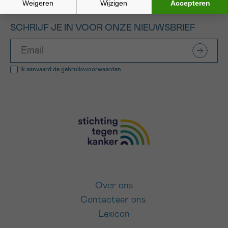
SCHRIJF JE IN VOOR ONZE NIEUWSBRIEF
Ik aanvaard de
gebruiksvoorwaarden
Over ons
Contacteer ons
Lexicon