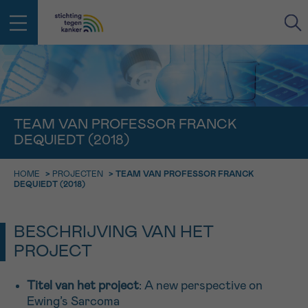
IN DE STRIJD TEGEN KANKER STA
TERUG
JE NIET ALLEEN
EMAIL
TEAM VAN PROFESSOR FRANCK
DEQUIEDT (2018)
geen enkele diagnose
Professionele medewerkers beantwoorden je vragen
Contacteer ons gratis
HOME
>
PROJECTEN
>
TEAM VAN PROFESSOR FRANCK
Afspraak
Vraag
Gegevens
Bevestiging
NAAM
DEQUIEDT (2018)
Bel ons op 0800 15 802
ma-vrij 9u tot 18u
KIES DE TIJDSSPANNE VAN JE AFSPRAAK
BESCHRIJVING VAN HET
Via ons
9h-11h
contactformulier
PROJECT
VOORNAAM
TERUG
11h-13h
Ik wil graag opgebeld worden
Titel van het project
: A new perspective on
NAAM
13h-16h
Ewing’s Sarcoma
Meer weten over Kankerinfo