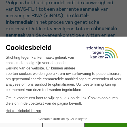
Volgens het huidige model leidt de aanwezigheid
van EWS-FLI1 tot een aberrante aanmaak van
messenger RNA (mRNA), de
sleutel-
Sturen
intermediair
in het proces van genetische
expressie. Dat leidt vervolgens tot een
abnormale
aanmaak
van de overeenkomstige eiwitten en een
ontregeling van belangrijke celfuncties. We zouden
de hypothese willen testen dat EWS-FLI1 ook
de
tumorontwikkeling
bevordert door de productie
van eiwitten te beïnvloeden na de synthese van
mRNA. Deze herevaluatie van de moleculaire
functies van EWS-FLI1 zou moeten leiden tot
nieuwe behandelingsmogelijkheden.
Alle gefinancierde projecten