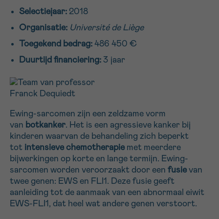
Selectiejaar:
2018
16h-18h
Organisatie:
Université de Liège
VOORNAAM
Toegekend bedrag:
486 450 €
Verder
Duurtijd financiering:
3 jaar
EMAIL
Ewing-sarcomen zijn een zeldzame vorm
van
botkanker
. Het is een agressieve kanker bij
MIJN VRAAG
kinderen waarvan de behandeling zich beperkt
tot
intensieve chemotherapie
met meerdere
bijwerkingen op korte en lange termijn. Ewing-
sarcomen worden veroorzaakt door een
fusie
van
twee genen: EWS en FLI1. Deze fusie geeft
Ja, stuur mij de nieuwsbrief
aanleiding tot de aanmaak van een abnormaal eiwit
Ik aanvaard de
gebruiksvoorwaarden
EWS-FLI1, dat heel wat andere genen verstoort.
*VERPLICHT VELD