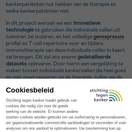
kankerpatiënten nut hebben van de therapie en
welke kankerpatiënten niet.
Sturen
In dit project wensen we een
innovatieve
technologie
te gebruiken die individuele cellen uit
tumoren zal isoleren, en het volledige
genexpressie
profiel en T-cell repertoire voor en tijdens
immunotherapie van deze individuele cellen in kaart
zal brengen. Dit zal ons enorm
gedetailleerde
datasets
opleveren. Door hierin een vergelijking te
maken tussen individuele kankercellen die heel goed
en niet goed reageren op de therapie, zullen we de
ingewikkelde mechanismen in deze tumoren kunnen
beschrijven en de precieze werking van
immunotherapie in kaart brengen.
Alle gefinancierde projecten