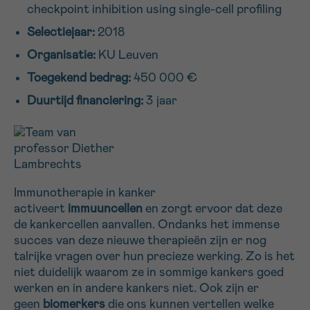
checkpoint inhibition using single-cell profiling
16h-18h
Selectiejaar:
2018
VOORNAAM
Organisatie:
KU Leuven
Verder
Toegekend bedrag:
450 000 €
Duurtijd financiering:
3 jaar
EMAIL
MIJN VRAAG
Immunotherapie in kanker
activeert
immuuncellen
en zorgt ervoor dat deze
de kankercellen aanvallen. Ondanks het immense
succes van deze nieuwe therapieën zijn er nog
talrijke vragen over hun precieze werking. Zo is het
Ja, stuur mij de nieuwsbrief
niet duidelijk waarom ze in sommige kankers goed
Ik aanvaard de
gebruiksvoorwaarden
werken en in andere kankers niet. Ook zijn er
*VERPLICHT VELD
geen
biomerkers
die ons kunnen vertellen welke