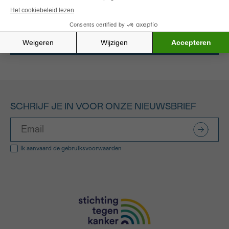
Alle gefinancierde projecten
SCHRIJF JE IN VOOR ONZE NIEUWSBRIEF
Ik aanvaard de
gebruiksvoorwaarden