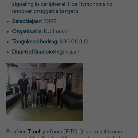
signaling in peripheral T cell lymphoma to
16h-18h
uncover druggable targets
Selectiejaar:
2022
VOORNAAM
Organisatie:
KU Leuven
Verder
Toegekend bedrag:
400 000 €
Duurtijd financiering:
4 jaar
EMAIL
MIJN VRAAG
Ja, stuur mij de nieuwsbrief
Ik aanvaard de
gebruiksvoorwaarden
Perifeer
T-cel
lymfoom (PTCL) is een zeldzame
*VERPLICHT VELD