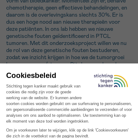
vorm van bloedkanker. Momenteel zijn er, behalve
chemotherapie, geen effectieve behandelingen, en
daarom is de overlevingskans slechts 30%. Er is
Sturen
dus een hoge nood aan nieuwe therapieën voor
deze patiënten. In ons lab hebben we nieuwe
genetische fouten geïdentificeerd in PTCL
tumoren. Met dit onderzoeksproject willen we nu
de rol van deze genetische fouten bestuderen,
zodat we inzicht krijgen in hoe we de tumorgroei
kunnen remmen/stoppen. Dit doen we door de
genetische fouten na te maken in muismodellen,
dewelke we dan gebruiken om te onderzoeken hoe
deze fouten precies bijdragen tot de ontwikkeling
van een PTCL tumor. Als we dit weten, kunnen we
nieuwe therapeutische targets identificeren. Deze
zullen we dan testen in de muismodellen die we
ontwikkeld hebben. Het resultaat van dit
onderzoek zal kunnen bijdragen tot het opzetten
van nieuwe klinische studies voor het uittesten van
nieuwe behandelingen voor PTCL patiënten.