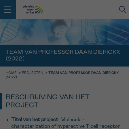
IN DE STRIJD TEGEN KANKER STA
TERUG
JE NIET ALLEEN
EMAIL
TEAM VAN PROFESSOR DAAN DIERICKX
(2022)
geen enkele diagnose
Professionele medewerkers beantwoorden je vragen
Contacteer ons gratis
HOME
>
PROJECTEN
>
TEAM VAN PROFESSOR DAAN DIERICKX
Afspraak
Vraag
Gegevens
Bevestiging
NAAM
(2022)
Bel ons op 0800 15 802
ma-vrij 9u tot 18u
KIES DE TIJDSSPANNE VAN JE AFSPRAAK
BESCHRIJVING VAN HET
Via ons
9h-11h
contactformulier
PROJECT
VOORNAAM
TERUG
11h-13h
Ik wil graag opgebeld worden
Titel van het project
: Molecular
NAAM
13h-16h
characterization of hyperactive T cell receptor
Meer weten over Kankerinfo