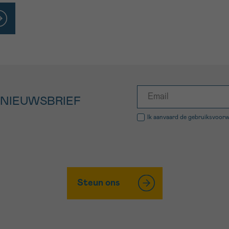
 NIEUWSBRIEF
Ik aanvaard de
gebruiksvoor
Steun ons