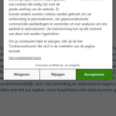
n geconfronteerd met borstkanker. Ongeveer 15% van hen
rschillende vlakken anders is dan de meest voorkomende 
eën dan NST. Daarnaast kan ILC op andere plaatsen in he
ren opduiken wat wijst op een inactieve (=dormante) staa
llen zijn in de onderliggende biologie. Nochtans wordt IL
lijden willen we inzicht bekomen in de verspreiding van 
 verantwoordelijk voor verspreiding en weerstand tegen 
ijke wereld zal nadien onze kwaliteitsvolle data kunnen