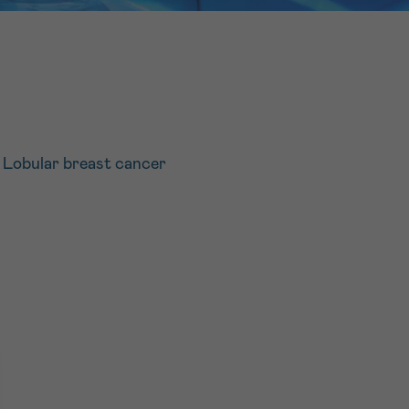
16h-18h
er
erder
er
 Lobular breast cancer
turen