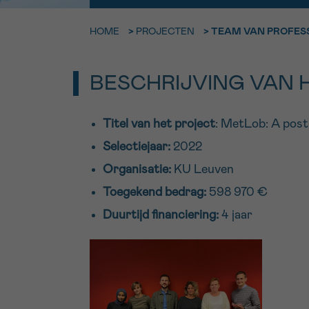
9h-11h
HOME
>
PROJECTEN
>
TEAM VAN PROFESS
Bel ons o
EMAIL
ma-vrij 9u
BESCHRIJVING VAN 
Ik wil gra
MIJN VRAAG
worden
Titel van het project
: MetLob: A post
Selectiejaar:
2022
Organisatie:
KU Leuven
Ja, stuur mij d
Ik aanvaard de
Toegekend bedrag:
598 970 €
*VERPLICHT VELD
Duurtijd financiering:
4 jaar