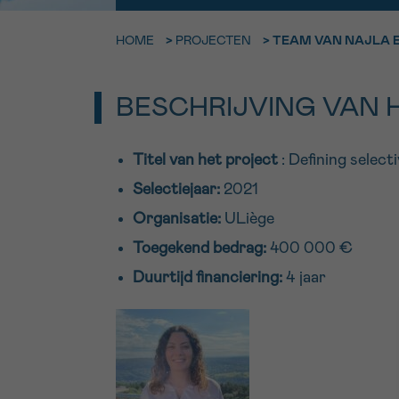
9h-11h
HOME
>
PROJECTEN
>
TEAM VAN NAJLA E
Bel ons o
EMAIL
ma-vrij 9u
BESCHRIJVING VAN 
Ik wil gra
MIJN VRAAG
worden
Titel van het project
: Defining selec
Selectiejaar:
2021
Organisatie:
ULiège
Ja, stuur mij d
Ik aanvaard de
Toegekend bedrag:
400 000 €
*VERPLICHT VELD
Duurtijd financiering:
4 jaar