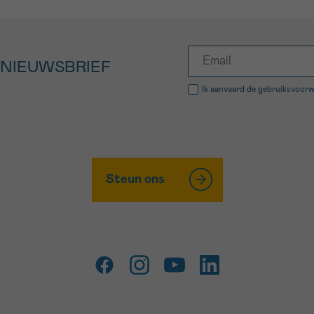
 NIEUWSBRIEF
Ik aanvaard de
gebruiksvoor
Steun ons