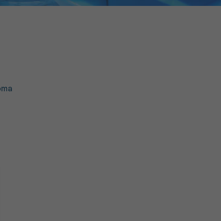
16h-18h
er
erder
er
oma
turen