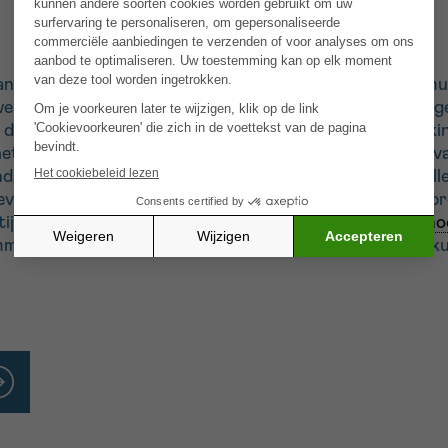
andeling van
melanoom
(doelgerichte therapieën en immuu
erkzaamheid van de behandeling op de lange termijn in ge
die door melanoomcellen zijn ontwikkeld. Deze ontdekkin
et ontstaan van resistentie beperken en de overleving v
ndamenteel mechanisme ontdekt waarmee melanoomcellen
rleving van resistente melanomen. Als onderdeel van dit p
ijdens de ontwikkeling van resistentie in humaan
melan
ming de ontwikkeling van resistentie in
melanoom
zou ku