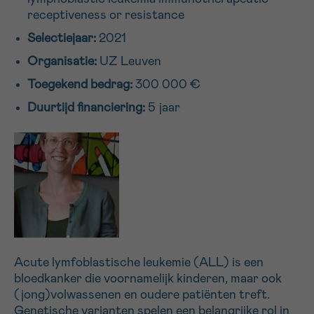
receptiveness or resistance
16h-18h
Selectiejaar:
2021
VOORNAAM
Organisatie:
UZ Leuven
Verder
Toegekend bedrag:
300 000 €
Duurtijd financiering:
5 jaar
EMAIL
MIJN VRAAG
Acute lymfoblastische leukemie (ALL) is een
Ja, stuur mij de nieuwsbrief
bloedkanker die voornamelijk kinderen, maar ook
Ik aanvaard de
gebruiksvoorwaarden
(jong)volwassenen en oudere patiënten treft.
*VERPLICHT VELD
Genetische varianten spelen een belangrijke rol in