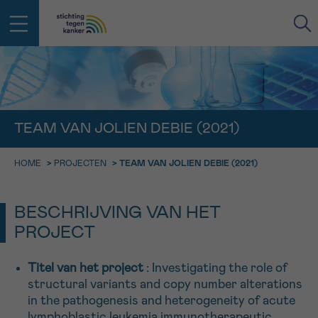
IN DE STRIJD TEGEN KANKER STA
TERUG
JE NIET ALLEEN
EMAIL
TEAM VAN JOLIEN DEBIE (2021)
geen enkele diagnose
Professionele medewerkers beantwoorden je vragen
HOME
>
PROJECTEN
>
TEAM VAN JOLIEN DEBIE (2021)
Contacteer ons gratis
Afspraak
Vraag
Gegevens
Bevestiging
NAAM
Bel ons op 0800 15 802
BESCHRIJVING VAN HET
ma-vrij 9u tot 18u
KIES DE TIJDSSPANNE VAN JE AFSPRAAK
PROJECT
Via ons
9h-11h
contactformulier
VOORNAAM
Titel van het project
: Investigating the role of
TERUG
11h-13h
Ik wil graag opgebeld worden
structural variants and copy number alterations
in the pathogenesis and heterogeneity of acute
NAAM
13h-16h
Meer weten over Kankerinfo
lymphoblastic leukemia immunotherapeutic