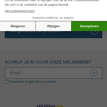
immers invloed hebben op de therapiekeuze en
prognose.
Alle gefinancierde projecten
SCHRIJF JE IN VOOR ONZE NIEUWSBRIEF
Ik aanvaard de
gebruiksvoorwaarden