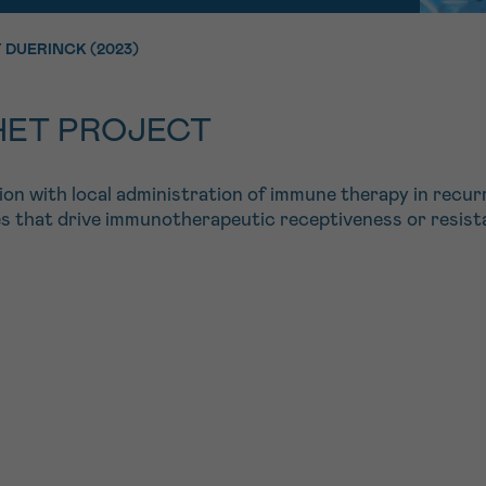
11h-13h
13h-16h
DUERINCK (2023)
p 0800 15 802
Via ons
 tot 18u
contactformuli
V
HET PROJECT
ag opgebeld
Meer weten ov
Kankerinfo
ion with local administration of immune therapy in recur
res that drive immunotherapeutic receptiveness or resis
e nieuwsbrief
gebruiksvoorwaarden
S