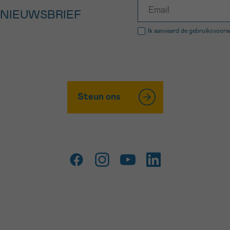
 NIEUWSBRIEF
Ik aanvaard de
gebruiksvoor
Steun ons