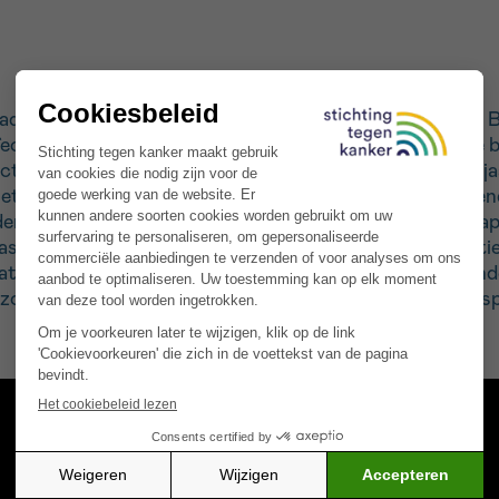
daardige hersentumor, maar ook de meest agressieve. Bij
ffect aangetoond. Immuuntherapie is beloftevol, maar d
ctief voor glioblastoma. Wij voeren momenteel sinds 5 jaa
het glioblastoom, immuuntherapie lokaal wordt toegedien
rdergezet door het aanpassen van het type immuuntherap
passen. Bijvoorbeeld zullen we vier weken voor de opera
atie van de veiligheid en effectiviteit van de studiebehan
zoektocht naar voorspellende factoren voor betere res