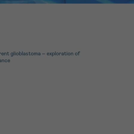
16h-18h
er
erder
er
rent glioblastoma – exploration of
tance
turen