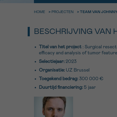
9h-11h
HOME
>
PROJECTEN
>
TEAM VAN JOHNNY 
Bel ons o
EMAIL
ma-vrij 9u
BESCHRIJVING VAN 
Ik wil gra
MIJN VRAAG
worden
Titel van het project
: Surgical resect
efficacy and analysis of tumor featu
Selectiejaar:
2023
Ja, stuur mij d
Organisatie:
UZ Brussel
Ik aanvaard de
Toegekend bedrag:
300 000 €
*VERPLICHT VELD
Duurtijd financiering:
5 jaar