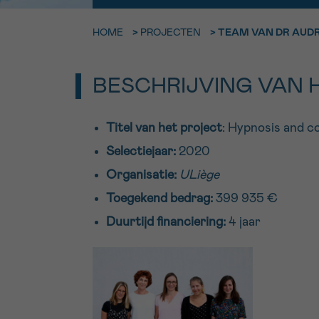
9h-11h
HOME
>
PROJECTEN
>
TEAM VAN DR AUD
Bel ons o
EMAIL
ma-vrij 9u
BESCHRIJVING VAN 
Ik wil gra
MIJN VRAAG
worden
Titel van het project
: Hypnosis and co
Selectiejaar:
2020
Organisatie:
ULiège
Ja, stuur mij d
Ik aanvaard de
Toegekend bedrag:
399 935 €
*VERPLICHT VELD
Duurtijd financiering:
4 jaar