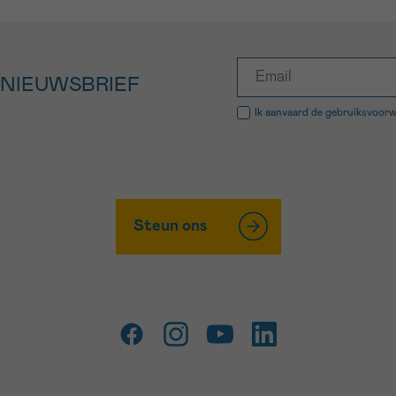
 NIEUWSBRIEF
Ik aanvaard de
gebruiksvoor
Steun ons