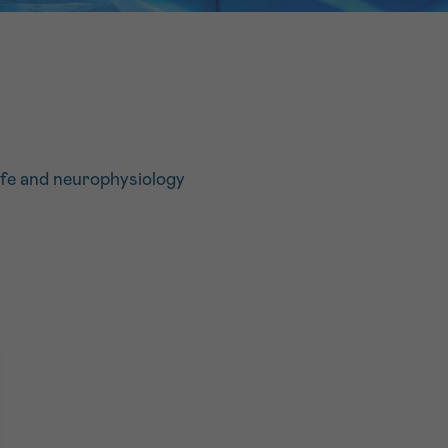
16h-18h
er
erder
er
life and neurophysiology
turen