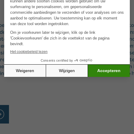
eidheid, slaapproblemen, emotioneel leed, cognitieve stoo
e te verlichten. Hypnose is een gewijzigde bewustzijn
mptomen. Cognitieve trance is een andere vorm van veran
emotionele regulatie, pijnperceptie, aandacht en concent
assingen ervan beter te karakteriseren. Onze gerandomis
treft de voordelen voor de levenskwaliteit van de patië
 neurofysiologischeaspecten ervan. Tenslotte zal het een
atiënten ( op hypnose of cognitieve trance), gebaseerd o