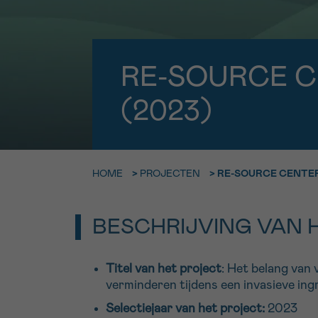
9h-11h
Bel ons o
EMAIL
ma-vrij 9u
RE-SOURCE C
Ik wil gra
MIJN VRAAG
(2023)
worden
HOME
>
PROJECTEN
>
RE-SOURCE CENTER
Ja, stuur mij d
Ik aanvaard de
*VERPLICHT VELD
BESCHRIJVING VAN 
Titel van het project
: Het belang van 
verminderen tijdens een invasieve ing
Selectiejaar van het project:
2023