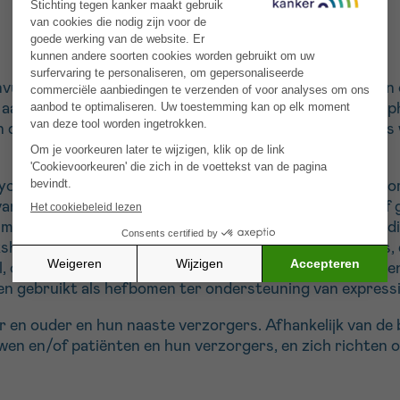
anvulling op de hulp die wordt geboden door de afdelinge
 aan te bieden in een warme omgeving: het eerste “Inloop
n die getroffen zijn door kanker, ongeacht het ziekenhui
e cycli van workshops van 2,5 uur die om de twee weken 
 van therapeuten bestaande uit onco-psychologen en/of 
 met expertise over het betreffende onderwerp uitgenod
hops zijn gericht op uitwisselingen tussen deelnemers, 
 collectieve visualisatietabellen, hartcoherentie, enz.) 
orden gebruikt als hefbomen ter ondersteuning van expres
ar en ouder en hun naaste verzorgers. Afhankelijk van d
en en/of patiënten en hun verzorgers, en zich richten o