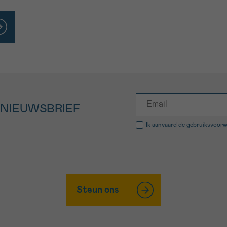
 NIEUWSBRIEF
Ik aanvaard de
gebruiksvoor
Steun ons