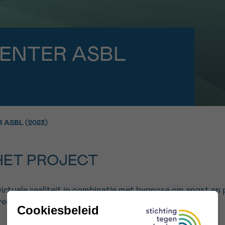
11h-13h
13h-16h
p 0800 15 802
Via ons
 tot 18u
contactformuli
V
ENTER ASBL
ag opgebeld
Meer weten ov
Kankerinfo
 ASBL (2023)
e nieuwsbrief
gebruiksvoorwaarden
S
HET PROJECT
virtuele realiteit in combinatie met hypnose om angst en 
reep