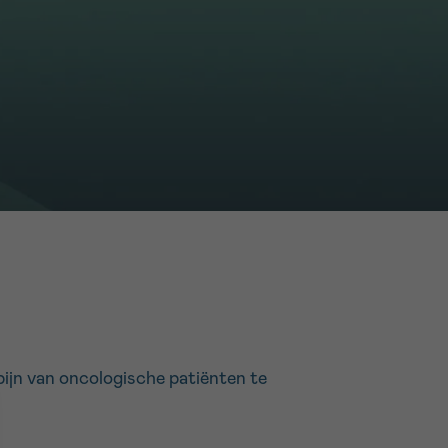
16h-18h
er
erder
er
turen
pijn van oncologische patiënten te