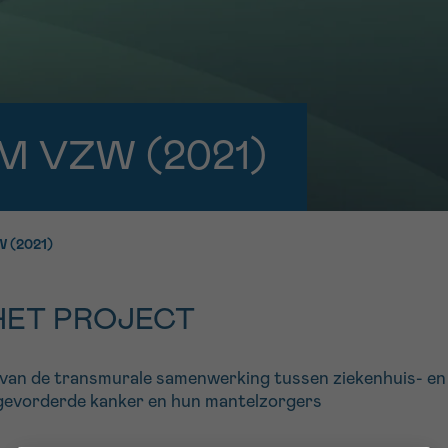
11h-13h
13h-16h
p 0800 15 802
Via ons
 tot 18u
contactformuli
V
ag opgebeld
Meer weten ov
M VZW (2021)
Kankerinfo
 (2021)
e nieuwsbrief
gebruiksvoorwaarden
S
HET PROJECT
 van de transmurale samenwerking tussen ziekenhuis- en 
 gevorderde kanker en hun mantelzorgers