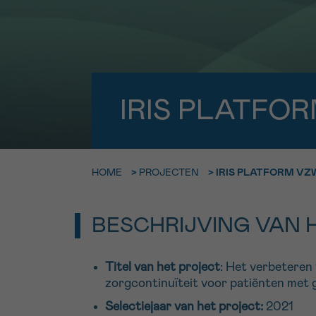
9h-11h
Bel ons o
EMAIL
ma-vrij 9u
Ik wil gra
MIJN VRAAG
IRIS PLATFOR
worden
HOME
>
PROJECTEN
>
IRIS PLATFORM VZW
Ja, stuur mij d
Ik aanvaard de
*VERPLICHT VELD
BESCHRIJVING VAN 
Titel van het project
: Het verbeteren
zorgcontinuïteit voor patiënten met
Selectiejaar van het project:
2021