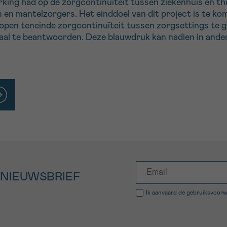
ng had op de zorgcontinuïteit tussen ziekenhuis en thui
 en mantelzorgers. Het einddoel van dit project is te k
open teneinde zorgcontinuïteit tussen zorgsettings te g
l te beantwoorden. Deze blauwdruk kan nadien in andere 
 NIEUWSBRIEF
Ik aanvaard de
gebruiksvoor