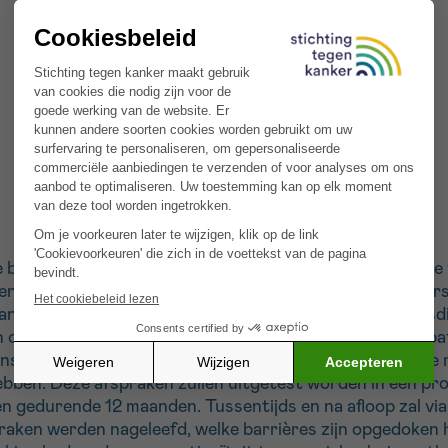
ehandeling in het ziekenhuis en de begeleiding thuis te
enen de oncologische behandeling enerzijds en de onders
 gaan. Een geïntegreerde samenwerking tussen ziekenhuisd
rin cruciaal. In co-creatie met betrokken zorgverleners, p
nsmurale samenwerking optimaal kan verlopen en welke 
ebben. Deze afspraken zullen uitgetest worden in een pr
n gedurende 12 maanden. Tussentijds en na afloop zal vi
raken werden nageleefd, welke barrières zijn opgedoken 