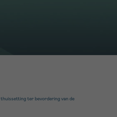
16h-18h
er
erder
er
turen
thuissetting ter bevordering van de