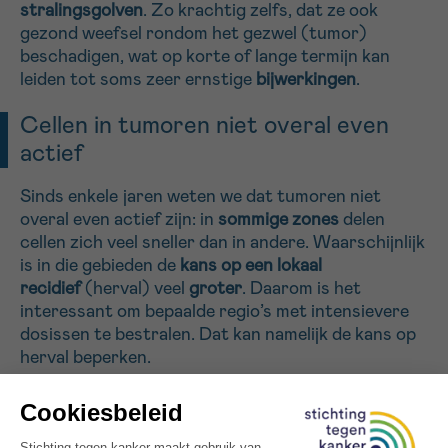
stralingsgolven
. Zo krachtig zelfs, dat ze ook
gezond weefsel rondom het gezwel (tumor)
beschadigen, wat op korte of lange termijn kan
Sturen
leiden tot soms zeer ernstige
bijwerkingen
.
Cellen in tumoren niet overal even
actief
Sinds enkele jaren weten we dat tumoren niet
overal even actief zijn: in
sommige zones
delen
cellen zich veel sneller dan in andere. Waarschijnlijk
is in die gebieden de
kans op een lokaal
recidief
(herval) veel
groter
. Daarom is het
interessant om bepaalde regio’s met intensievere
dosissen te bestralen. Dat kan namelijk de kans op
herval beperken.
Dosis-painting
, een veelbelovende
techniek