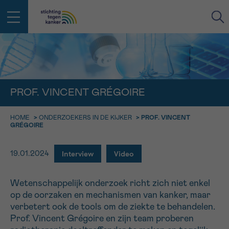
IN DE STRIJD TEGEN KANKER STA
TERUG
JE NIET ALLEEN
EMAIL
PROF. VINCENT GRÉGOIRE
geen enkele diagnose
Professionele medewerkers beantwoorden je vragen
HOME
>
ONDERZOEKERS IN DE KIJKER
>
PROF. VINCENT
Contacteer ons gratis
GRÉGOIRE
Afspraak
Vraag
Gegevens
Bevestiging
NAAM
Bel ons op 0800 15 802
Interview
Video
19.01.2024
ma-vrij 9u tot 18u
KIES DE TIJDSSPANNE VAN JE AFSPRAAK
Via ons
9h-11h
Wetenschappelijk onderzoek richt zich niet enkel
contactformulier
VOORNAAM
TERUG
op de oorzaken en mechanismen van kanker, maar
11h-13h
Ik wil graag opgebeld worden
verbetert ook de tools om de ziekte te behandelen.
NAAM
Prof. Vincent Grégoire en zijn team proberen
13h-16h
Meer weten over Kankerinfo