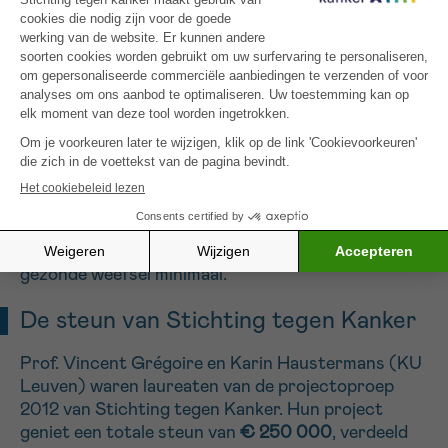
Bepaalde regio’s met intensievere dosissen
bestralen, is nu net wat
dosis-painting
mogelijk
maakt. Artsen kunnen
de stralingsdosis laten
variëren
in functie van de activiteit van een
bepaalde zone van de tumor. Je zou kunnen zeggen
dat ze de tumor in verschillende kleuren “verven”
met straling, vandaar de naam van de techniek.
Het
voordeel
van die nieuwe techniek voor de
patiënt is tweeledig: de doeltreffendheid van de
behandeling is maximaal en de schade aan het
gezonde weefsel minimaal.
De steun van Stichting tegen Kanker
Prof. Vincent Grégoire en Karin Haustermans (KU
Leuven) waren laureaten van de projectoproep
2012 van Stichting tegen Kanker. Hun project
geniet een totale steun van
€ 250 000
, verdeeld