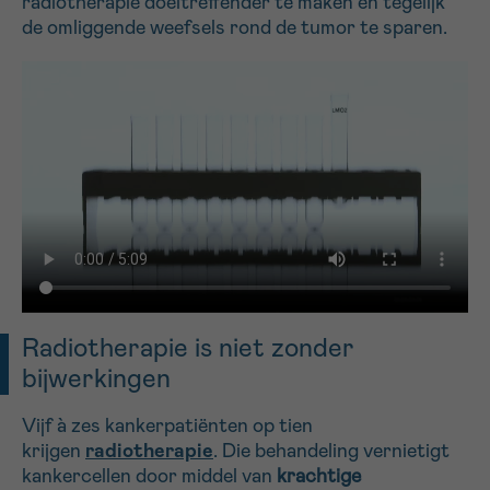
radiotherapie doeltreffender te maken en tegelijk
de omliggende weefsels rond de tumor te sparen.
16h-18h
VOORNAAM
Verder
EMAIL
MIJN VRAAG
Radiotherapie is niet zonder
bijwerkingen
Vijf à zes kankerpatiënten op tien
Ja, stuur mij de nieuwsbrief
krijgen
radiotherapie
. Die behandeling vernietigt
Ik aanvaard de
gebruiksvoorwaarden
kankercellen door middel van
krachtige
*VERPLICHT VELD